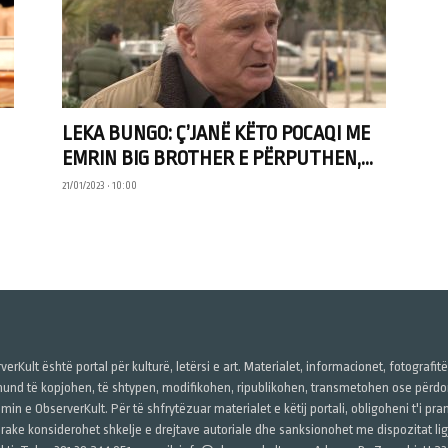
LEKA BUNGO: Ç’JANË KËTO POCAQI ME
EMRIN BIG BROTHER E PËRPUTHEN,...
21/01/2023 • 10:00
verKult është portal për kulturë, letërsi e art. Materialet, informacionet, fotografit
und të kopjohen, të shtypen, modifikohen, ripublikohen, transmetohen ose përdore
imin e ObserverKult. Për të shfrytëzuar materialet e këtij portali, obligoheni t'i pr
rake konsiderohet shkelje e drejtave autoriale dhe sanksionohet me dispozitat ligj