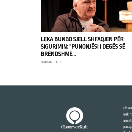
LEKA BUNGO SJELL SHFAQJEN PËR
SIGURIMIN: “PUNONJËSI I DEGËS SË
BRENDSHME...
24/01/2023 • 13:35
Obser
nuk m
mirat
parap