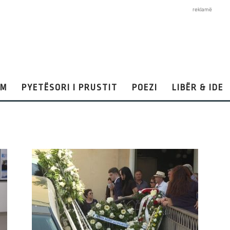
reklamë
AM
PYETËSORI I PRUSTIT
POEZI
LIBËR & IDE