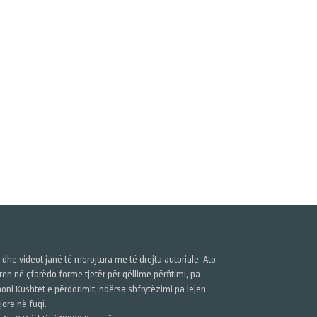
ë dhe videot janë të mbrojtura me të drejta autoriale. Ato
n në çfarëdo forme tjetër për qëllime përfitimi, pa
anoni Kushtet e përdorimit, ndërsa shfrytëzimi pa lejen
ore në fuqi.