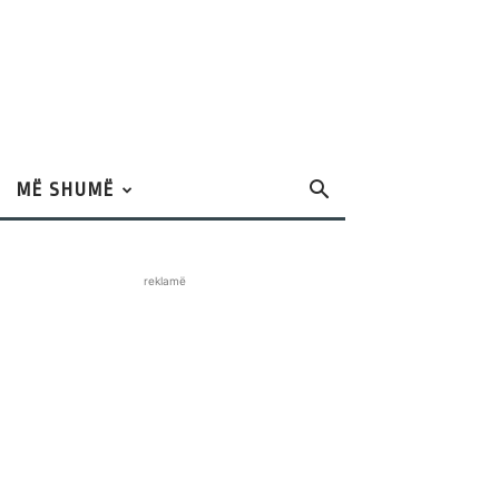
MË SHUMË
reklamë