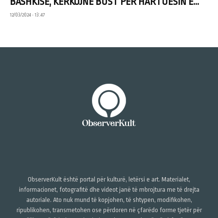
BASHKISË, KËRKOJNË BUST PËR HARTUESIN E...
12/03/2024 • 13:47
ObserverKult është portal për kulturë, letërsi e art. Materialet,
informacionet, fotografitë dhe videot janë të mbrojtura me të drejta
autoriale. Ato nuk mund të kopjohen, të shtypen, modifikohen,
ripublikohen, transmetohen ose përdoren në çfarëdo forme tjetër për