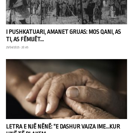
I PUSHKATUARI, AMANET GRUAS: MOS QANI, AS
TI, AS FËMIJËT…
25/04/2025 • 20:45
LETRA E NJË NËNË: “E DASHUR VAJZA IME…KUR