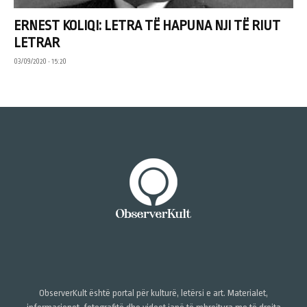
ERNEST KOLIQI: LETRA TË HAPUNA NJI TË RIUT
LETRAR
03/09/2020 • 15:20
ObserverKult është portal për kulturë, letërsi e art. Materialet,