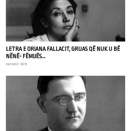
LETRA E ORIANA FALLACIT, GRUAS QË NUK U BË
NËNË- FËMIJËS...
06/11/2021 • 08:19