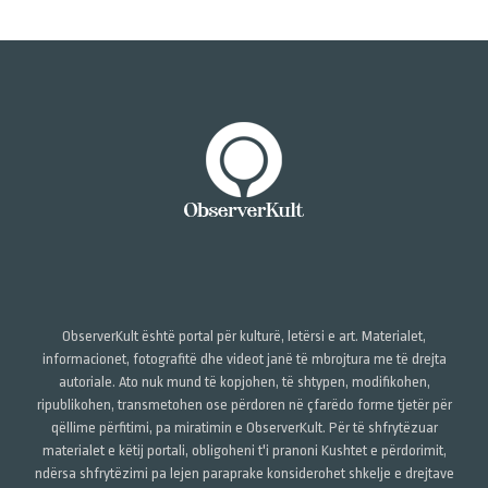
ObserverKult është portal për kulturë, letërsi e art. Materialet,
informacionet, fotografitë dhe videot janë të mbrojtura me të drejta
autoriale. Ato nuk mund të kopjohen, të shtypen, modifikohen,
ripublikohen, transmetohen ose përdoren në çfarëdo forme tjetër për
qëllime përfitimi, pa miratimin e ObserverKult. Për të shfrytëzuar
materialet e këtij portali, obligoheni t'i pranoni Kushtet e përdorimit,
ndërsa shfrytëzimi pa lejen paraprake konsiderohet shkelje e drejtave