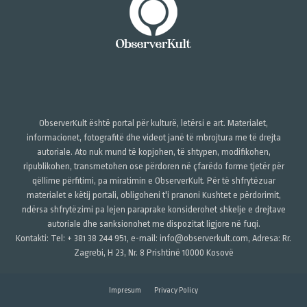
ObserverKult është portal për kulturë, letërsi e art. Materialet,
informacionet, fotografitë dhe videot janë të mbrojtura me të drejta
autoriale. Ato nuk mund të kopjohen, të shtypen, modifikohen,
ripublikohen, transmetohen ose përdoren në çfarëdo forme tjetër për
qëllime përfitimi, pa miratimin e ObserverKult. Për të shfrytëzuar
materialet e këtij portali, obligoheni t'i pranoni Kushtet e përdorimit,
ndërsa shfrytëzimi pa lejen paraprake konsiderohet shkelje e drejtave
autoriale dhe sanksionohet me dispozitat ligjore në fuqi.
Kontakti: Tel: + 381 38 244 951, e-mail: info@observerkult.com, Adresa: Rr.
Zagrebi, H 23, Nr. 8 Prishtinë 10000 Kosovë
Impresum
Privacy Policy