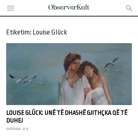
Etiketim: Louise Glück
LOUISE GLÜCK: UNË TË DHASHË GJITHÇKA QË TË
DUHEJ
01/03/2024 • 21:27