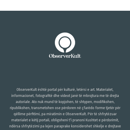
ObserverKult është portal për kulturë, letërsi e art. Materialet,
informacionet, fotografitë dhe videot janë të mbrojtura me të drejta
autoriale. Ato nuk mund të kopjohen, të shtypen, modifikohen,
ripublikohen, transmetohen ose përdoren në çfarëdo forme tjetër për
qëllime përfitimi, pa miratimin e ObserverKult. Për të shfrytëzuar
materialet e këtij portali, obligoheni t'i pranoni Kushtet e përdorimit,
ndërsa shfrytëzimi pa lejen paraprake konsiderohet shkelje e drejtave