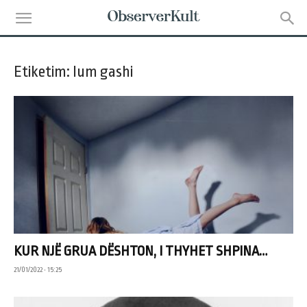
Etiketim: lum gashi
KUR NJË GRUA DËSHTON, I THYHET SHPINA…
21/01/2022 • 15:25