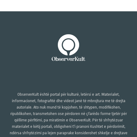
ObserverKult është portal për kulturë, letërsi e art. Materialet,
informacionet, fotografitë dhe videot janë të mbrojtura me të drejta
autoriale. Ato nuk mund të kopjohen, të shtypen, modifikohen,
ripublikohen, transmetohen ose përdoren në çfarëdo forme tjetër për
qëllime përfitimi, pa miratimin e ObserverKult. Për të shfrytëzuar
materialet e këtij portali, obligoheni t'i pranoni Kushtet e përdorimit,
ndërsa shfrytëzimi pa lejen paraprake konsiderohet shkelje e drejtave