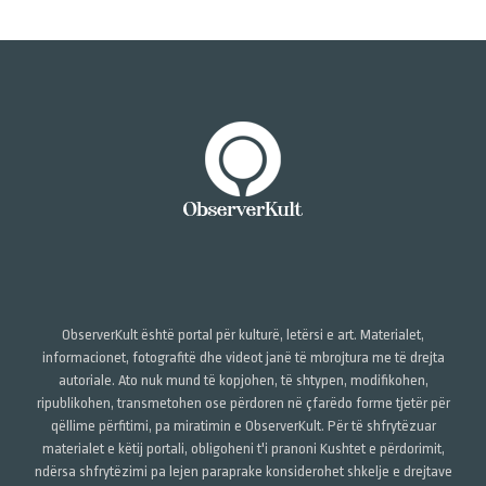
ObserverKult është portal për kulturë, letërsi e art. Materialet,
informacionet, fotografitë dhe videot janë të mbrojtura me të drejta
autoriale. Ato nuk mund të kopjohen, të shtypen, modifikohen,
ripublikohen, transmetohen ose përdoren në çfarëdo forme tjetër për
qëllime përfitimi, pa miratimin e ObserverKult. Për të shfrytëzuar
materialet e këtij portali, obligoheni t'i pranoni Kushtet e përdorimit,
ndërsa shfrytëzimi pa lejen paraprake konsiderohet shkelje e drejtave