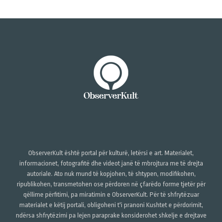
ObserverKult është portal për kulturë, letërsi e art. Materialet,
informacionet, fotografitë dhe videot janë të mbrojtura me të drejta
autoriale. Ato nuk mund të kopjohen, të shtypen, modifikohen,
ripublikohen, transmetohen ose përdoren në çfarëdo forme tjetër për
qëllime përfitimi, pa miratimin e ObserverKult. Për të shfrytëzuar
materialet e këtij portali, obligoheni t'i pranoni Kushtet e përdorimit,
ndërsa shfrytëzimi pa lejen paraprake konsiderohet shkelje e drejtave