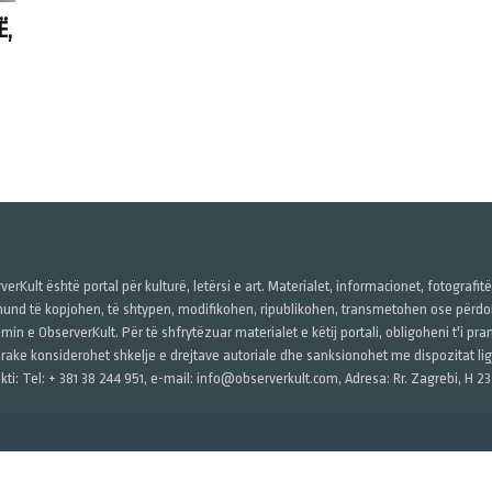
Ë,
verKult është portal për kulturë, letërsi e art. Materialet, informacionet, fotografit
und të kopjohen, të shtypen, modifikohen, ripublikohen, transmetohen ose përdore
imin e ObserverKult. Për të shfrytëzuar materialet e këtij portali, obligoheni t'i pr
rake konsiderohet shkelje e drejtave autoriale dhe sanksionohet me dispozitat ligj
kti: Tel: + 381 38 244 951, e-mail: info@observerkult.com, Adresa: Rr. Zagrebi, H 23