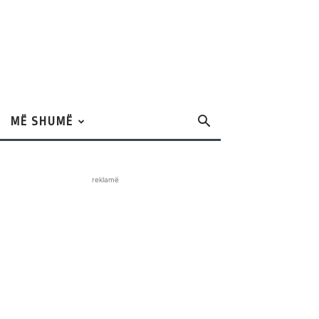
MË SHUMË
reklamë