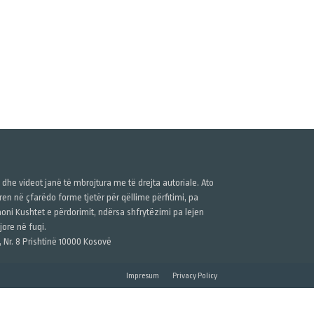
ë dhe videot janë të mbrojtura me të drejta autoriale. Ato
n në çfarëdo forme tjetër për qëllime përfitimi, pa
anoni Kushtet e përdorimit, ndërsa shfrytëzimi pa lejen
ore në fuqi.
, Nr. 8 Prishtinë 10000 Kosovë
Impresum
Privacy Policy