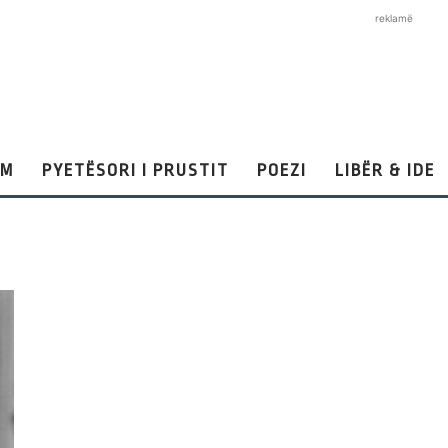
reklamë
AM
PYETËSORI I PRUSTIT
POEZI
LIBËR & IDE