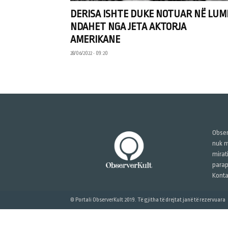
DERISA ISHTE DUKE NOTUAR NË LUM
NDAHET NGA JETA AKTORJA
AMERIKANE
28/06/2022 • 09:20
Obser
nuk m
mirat
parap
Konta
© Portali ObserverKult 2019. Të gjitha të drejtat janë të rezervuara