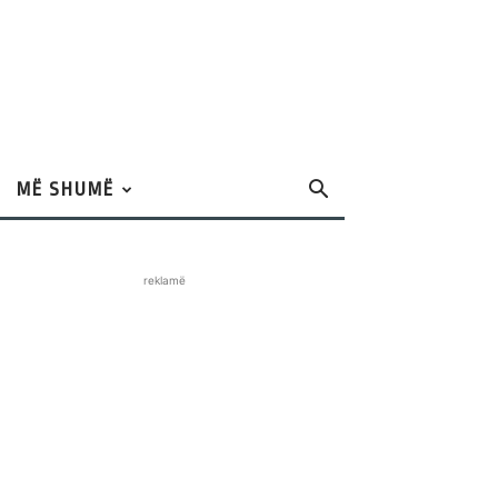
MË SHUMË
reklamë