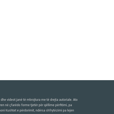
ë dhe videot janë të mbrojtura me të drejta autoriale. Ato
n në çfarëdo forme tjetër për qëllime përfitimi, pa
anoni Kushtet e përdorimit, ndërsa shfrytëzimi pa lejen