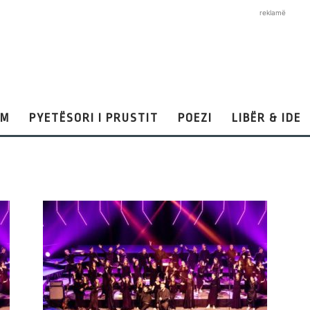
reklamë
AM
PYETËSORI I PRUSTIT
POEZI
LIBËR & IDE