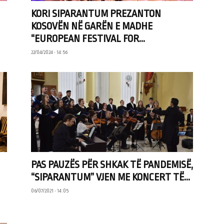
KORI SIPARANTUM PREZANTON
KOSOVËN NË GARËN E MADHE
“EUROPEAN FESTIVAL FOR...
22/04/2024 • 14:56
PAS PAUZËS PËR SHKAK TË PANDEMISË,
“SIPARANTUM” VJEN ME KONCERT TË...
06/07/2021 • 14:05