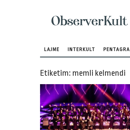
ObserverKult
LAJME
INTERKULT
PENTAGR
Etiketim: memli kelmendi