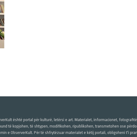
verKult është portal për kulturë, letërsi e art. Materialet, informacionet, fotografit
und të kopjohen, të shtypen, modifikohen, ripublikohen, transmetohen ose përdore
imin e ObserverKult. Për të shfrytëzuar materialet e këtij portali, obligoheni t'i pr