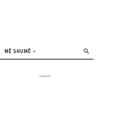
MË SHUMË
reklamë