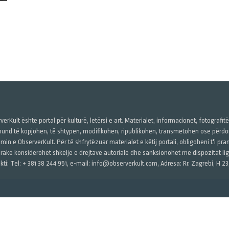
verKult është portal për kulturë, letërsi e art. Materialet, informacionet, fotografit
und të kopjohen, të shtypen, modifikohen, ripublikohen, transmetohen ose përdore
imin e ObserverKult. Për të shfrytëzuar materialet e këtij portali, obligoheni t'i pr
rake konsiderohet shkelje e drejtave autoriale dhe sanksionohet me dispozitat ligj
kti: Tel: + 381 38 244 951, e-mail: info@observerkult.com, Adresa: Rr. Zagrebi, H 23