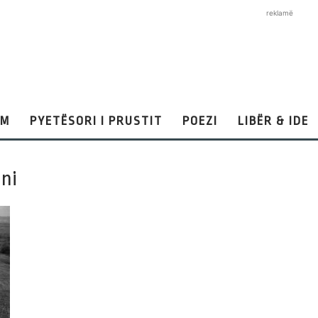
reklamë
AM
PYETËSORI I PRUSTIT
POEZI
LIBËR & IDE
ni