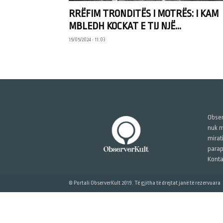
RRËFIM TRONDITËS I MOTRËS: I KAM
MBLEDH KOCKAT E TIJ NJË...
15/05/2024 • 11:03
Obser
nuk m
mirat
parap
Konta
© Portali ObserverKult 2019. Të gjitha të drejtat janë të rezervuara