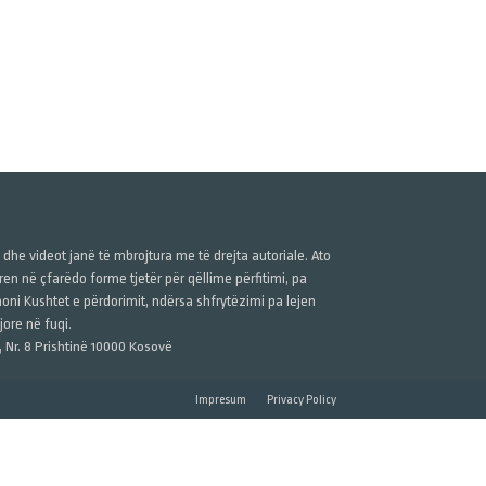
ë dhe videot janë të mbrojtura me të drejta autoriale. Ato
n në çfarëdo forme tjetër për qëllime përfitimi, pa
anoni Kushtet e përdorimit, ndërsa shfrytëzimi pa lejen
ore në fuqi.
, Nr. 8 Prishtinë 10000 Kosovë
Impresum
Privacy Policy