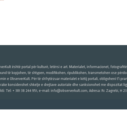
verKult është portal për kulturë, letërsi e art. Materialet, informacionet, fotografit
und të kopjohen, të shtypen, modifikohen, ripublikohen, transmetohen ose përdore
imin e ObserverKult. Për të shfrytëzuar materialet e këtij portali, obligoheni t'i pr
rake konsiderohet shkelje e drejtave autoriale dhe sanksionohet me dispozitat ligj
kti: Tel: + 381 38 244 951, e-mail: info@observerkult.com, Adresa: Rr. Zagrebi, H 23