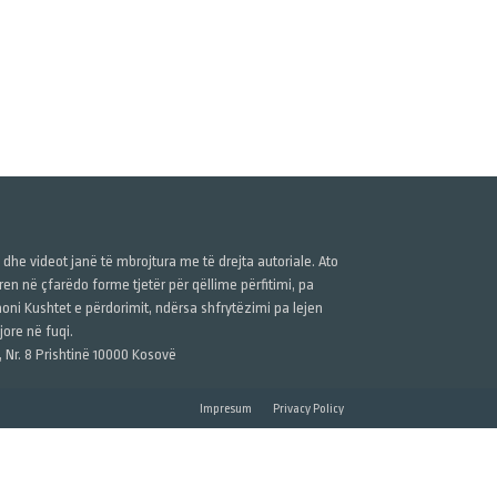
ë dhe videot janë të mbrojtura me të drejta autoriale. Ato
n në çfarëdo forme tjetër për qëllime përfitimi, pa
anoni Kushtet e përdorimit, ndërsa shfrytëzimi pa lejen
ore në fuqi.
, Nr. 8 Prishtinë 10000 Kosovë
Impresum
Privacy Policy