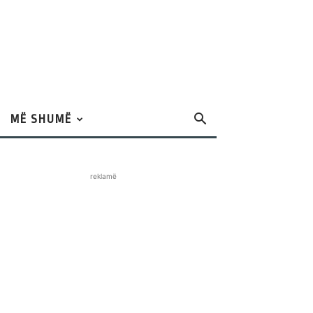
MË SHUMË
reklamë