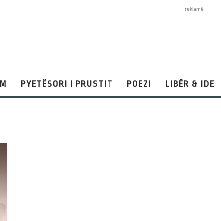
reklamë
AM
PYETËSORI I PRUSTIT
POEZI
LIBËR & IDE