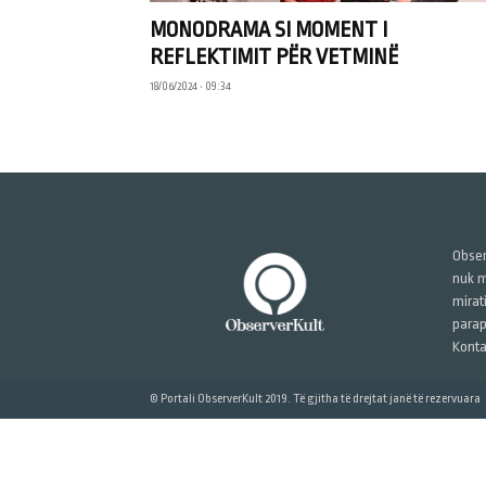
MONODRAMA SI MOMENT I
REFLEKTIMIT PËR VETMINË
18/06/2024 • 09:34
Obser
nuk m
mirat
parap
Konta
© Portali ObserverKult 2019. Të gjitha të drejtat janë të rezervuara