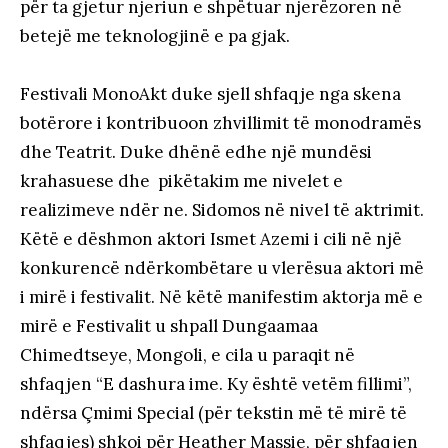
për ta gjetur njeriun e shpëtuar njerëzoren në
betejë me teknologjinë e pa gjak.
Festivali MonoAkt duke sjell shfaqje nga skena
botërore i kontribuoon zhvillimit të monodramës
dhe Teatrit. Duke dhënë edhe një mundësi
krahasuese dhe pikëtakim me nivelet e
realizimeve ndër ne. Sidomos në nivel të aktrimit.
Këtë e dëshmon aktori Ismet Azemi i cili në një
konkurencë ndërkombëtare u vlerësua aktori më
i mirë i festivalit. Në këtë manifestim aktorja më e
mirë e Festivalit u shpall Dungaamaa
Chimedtseye, Mongoli, e cila u paraqit në
shfaqjen “E dashura ime. Ky është vetëm fillimi”,
ndërsa Çmimi Special (për tekstin më të mirë të
shfaqjes) shkoi për Heather Massie, për shfaqjen