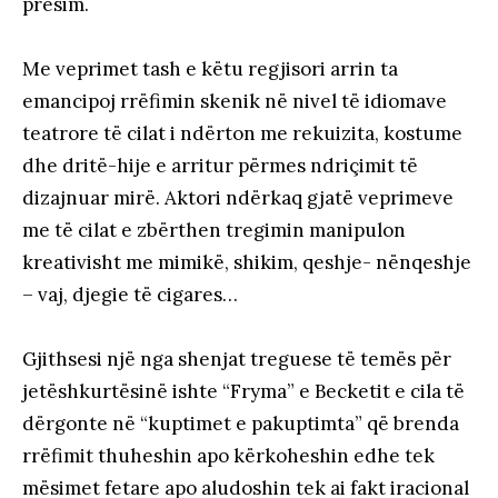
presim.
Me veprimet tash e këtu regjisori arrin ta
emancipoj rrëfimin skenik në nivel të idiomave
teatrore të cilat i ndërton me rekuizita, kostume
dhe dritë-hije e arritur përmes ndriçimit të
dizajnuar mirë. Aktori ndërkaq gjatë veprimeve
me të cilat e zbërthen tregimin manipulon
kreativisht me mimikë, shikim, qeshje- nënqeshje
– vaj, djegie të cigares…
Gjithsesi një nga shenjat treguese të temës për
jetëshkurtësinë ishte “Fryma” e Becketit e cila të
dërgonte në “kuptimet e pakuptimta” që brenda
rrëfimit thuheshin apo kërkoheshin edhe tek
mësimet fetare apo aludoshin tek ai fakt iracional