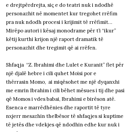
e drejtpërdrejta, siç e do teatri nuk i ndodhë
personazhit në momentet kur tregohet rrëfim
pra nuk ndodh procesi i krijimit të rrëfimit…
Mirëpo autori i kësaj monodrame për t’i “ikur”
këtij kurthi krijon një raport dramatik të
personazhit dhe tregimit që ai rrëfen.
Shfaqja “Z. Ibrahimi dhe Lulet e Kuranit” flet për
një djalë hebre i cili quhet Moisi por e
thërrasin Momo, ai miqësohet me një dyqanxhi
me emrin Ibrahim i cili bëhet mësues i tij dhe pasi
që Momos i vdes babai, Ibrahimi e birëson atë.
Esenca e marrëdhënies dhe raportit të tyre
nxjerr mesazhin thelbësor të shfaqjes si kuptime
të jetës dhe vdekjes që ndodhin edhe kur nuk i