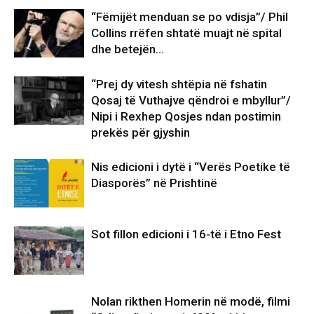
“Fëmijët menduan se po vdisja”/ Phil
Collins rrëfen shtatë muajt në spital
dhe betejën…
“Prej dy vitesh shtëpia në fshatin
Qosaj të Vuthajve qëndroi e mbyllur”/
Nipi i Rexhep Qosjes ndan postimin
prekës për gjyshin
Nis edicioni i dytë i “Verës Poetike të
Diasporës” në Prishtinë
Sot fillon edicioni i 16-të i Etno Fest
Nolan rikthen Homerin në modë, filmi