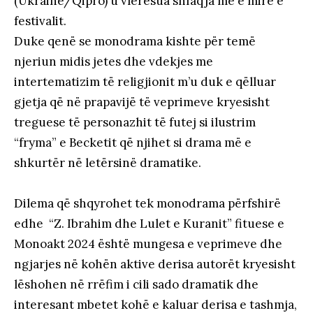
(Ukrainë/Qipro) u vlerësua shfaqja më e mirë e
festivalit.
Duke qenë se monodrama kishte për temë
njeriun midis jetes dhe vdekjes me
intertematizim të religjionit m’u duk e qëlluar
gjetja që në prapavijë të veprimeve kryesisht
treguese të personazhit të futej si ilustrim
“fryma” e Becketit që njihet si drama më e
shkurtër në letërsinë dramatike.
Dilema që shqyrohet tek monodrama përfshirë
edhe “Z. Ibrahim dhe Lulet e Kuranit” fituese e
Monoakt 2024 është mungesa e veprimeve dhe
ngjarjes në kohën aktive derisa autorët kryesisht
lëshohen në rrëfim i cili sado dramatik dhe
interesant mbetet kohë e kaluar derisa e tashmja,