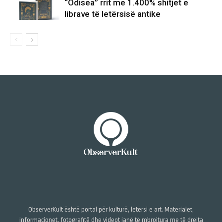
“Odisea” rrit me 1.400% shitjet e
librave të letërsisë antike
ObserverKult është portal për kulturë, letërsi e art. Materialet,
informacionet, fotografitë dhe videot janë të mbrojtura me të drejta