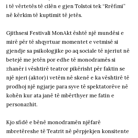
i të vërtetës të cilën e gjen Tolstoi tek “Rrëfimi”
në kërkim të kuptimit të jetës.
Gjithsesi Festivali MonAkt është një mundësi e
mirë për të shqyrtuar momentet e vetmisë si
gjendje sa psikologjike po aq sociale të njeriut në
betejë me jetën por edhe të monodramës si
zhanër i vështirë teatror pikërisht për faktin se
një njeri (aktor) i vetëm në skenë e ka vështirë të
prodhoj një ngjarje para syve të spektatorëve në
kohën kur ata janë të mbërthyer me fatin e
personazhit.
Kjo sfidë e bënë monodramën njëfarë
mbretëreshe të Teatrit në përpjekjen konsitente