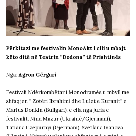
Përkitazi me festivalin MonoAkt i cili u mbajt
këto ditë në Teatrin “Dodona” të Prishtinës
Nga:
Agron Gërguri
Festivali Ndërkombëtar i Monodramës u mbyll me
shfaqjen ” Zotëri Ibrahimi dhe Lulet e Kuranit” e
Marius Donkin (Bullgari), e cila nga juria e
festivalit, Nina Mazur (Ukrainë/Gjermani),
Tatiana Czepurnyi (Gjermani), Svetlana Ivanova