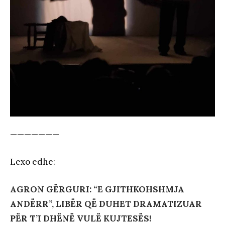
———————
Lexo edhe
:
AGRON GËRGURI: “E GJITHKOHSHMJA
ANDËRR”, LIBËR QË DUHET DRAMATIZUAR
PËR T’I DHËNË VULË KUJTESËS!