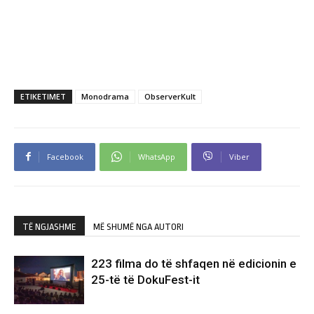
ETIKETIMET
Monodrama
ObserverKult
Facebook
WhatsApp
Viber
TË NGJASHME
MË SHUMË NGA AUTORI
223 filma do të shfaqen në edicionin e
25-të të DokuFest-it