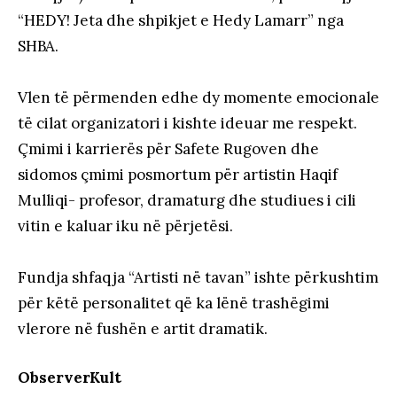
“HEDY! Jeta dhe shpikjet e Hedy Lamarr” nga
SHBA.
Vlen të përmenden edhe dy momente emocionale
të cilat organizatori i kishte ideuar me respekt.
Çmimi i karrierës për Safete Rugoven dhe
sidomos çmimi posmortum për artistin Haqif
Mulliqi- profesor, dramaturg dhe studiues i cili
vitin e kaluar iku në përjetësi.
Fundja shfaqja “Artisti në tavan” ishte përkushtim
për këtë personalitet që ka lënë trashëgimi
vlerore në fushën e artit dramatik.
ObserverKult