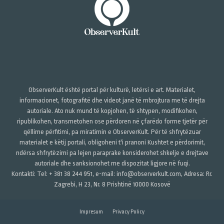
ObserverKult është portal për kulturë, letërsi e art. Materialet,
informacionet, fotografitë dhe videot janë të mbrojtura me të drejta
autoriale. Ato nuk mund të kopjohen, të shtypen, modifikohen,
ripublikohen, transmetohen ose përdoren në çfarëdo forme tjetër për
qëllime përfitimi, pa miratimin e ObserverKult. Për të shfrytëzuar
materialet e këtij portali, obligoheni t'i pranoni Kushtet e përdorimit,
ndërsa shfrytëzimi pa lejen paraprake konsiderohet shkelje e drejtave
autoriale dhe sanksionohet me dispozitat ligjore në fuqi.
Kontakti: Tel: + 381 38 244 951, e-mail: info@observerkult.com, Adresa: Rr.
Zagrebi, H 23, Nr. 8 Prishtinë 10000 Kosovë
Impresum
Privacy Policy