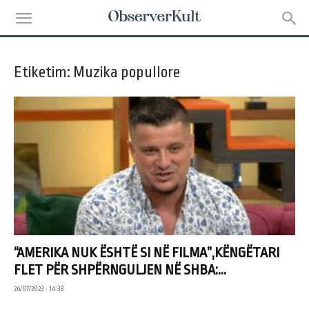
Etiketim: Muzika popullore
“AMERIKA NUK ËSHTË SI NË FILMA”,KËNGËTARI
FLET PËR SHPËRNGULJEN NË SHBA:...
26/07/2023 • 14:38