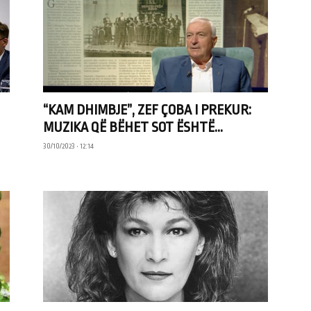
“KAM DHIMBJE”, ZEF ÇOBA I PREKUR:
MUZIKA QË BËHET SOT ËSHTË...
30/10/2023 • 12:14