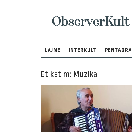
ObserverKult
LAJME
INTERKULT
PENTAGR
Etiketim: Muzika