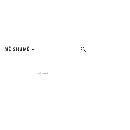
MË SHUMË
reklamë