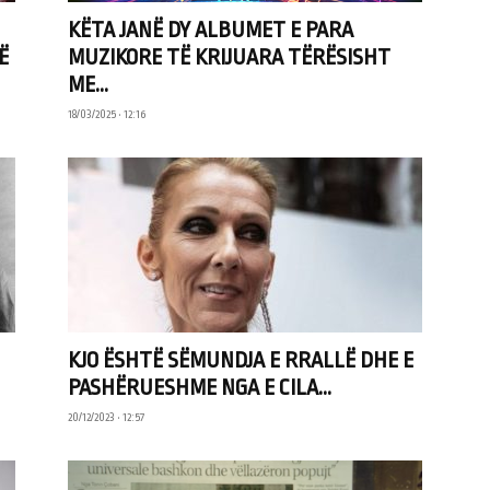
KËTA JANË DY ALBUMET E PARA
Ë
MUZIKORE TË KRIJUARA TËRËSISHT
ME...
18/03/2025 • 12:16
KJO ËSHTË SËMUNDJA E RRALLË DHE E
PASHËRUESHME NGA E CILA...
20/12/2023 • 12:57