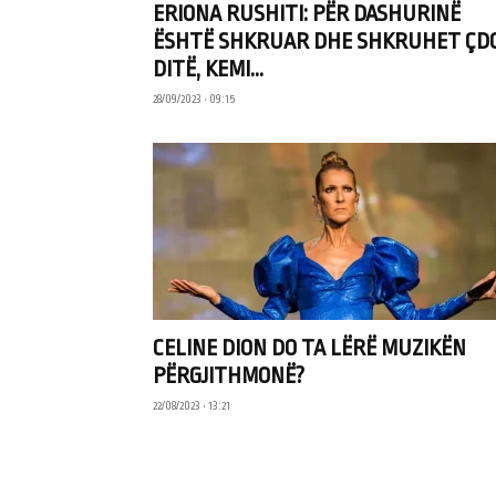
ERIONA RUSHITI: PËR DASHURINË
ËSHTË SHKRUAR DHE SHKRUHET ÇD
DITË, KEMI...
28/09/2023 • 09:15
CELINE DION DO TA LËRË MUZIKËN
PËRGJITHMONË?
22/08/2023 • 13:21