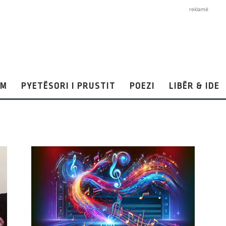
reklamë
AM
PYETËSORI I PRUSTIT
POEZI
LIBËR & IDE