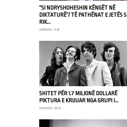
“SI NDRYSHOHESHIN KËNGËT NË
DIKTATURË”/ TË PATHËNAT E JETËS S
RIK...
14/08/2025 • 21:48
SHITET PËR 1.7 MILIONË DOLLARË
PIKTURA E KRIJUAR NGA GRUPI I...
06/02/2024 • 08:34