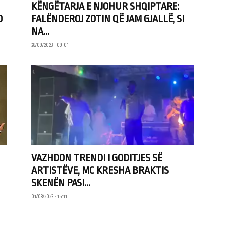
KËNGËTARJA E NJOHUR SHQIPTARE:
O
FALËNDEROJ ZOTIN QË JAM GJALLË, SI
NA...
28/09/2023 • 09:01
VAZHDON TRENDI I GODITJES SË
ARTISTËVE, MC KRESHA BRAKTIS
SKENËN PASI...
01/08/2023 • 15:11