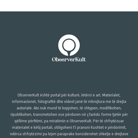
ObserverKult është portal për kulturë, letërsi e art. Materialet,
informacionet, fotografitë dhe videot janë të mbrojtura me të drejta
autoriale. Ato nuk mund të kopjohen, të shtypen, modifikohen,
ripublikohen, transmetohen ose përdoren në çfarëdo forme tjetër për
qëllime përfitimi, pa miratimin e ObserverKult. Për të shfrytëzuar
materialet e këtij portali, obligoheni t'i pranoni Kushtet e përdorimit,
ndërsa shfrytëzimi pa lejen paraprake konsiderohet shkelje e drejtave