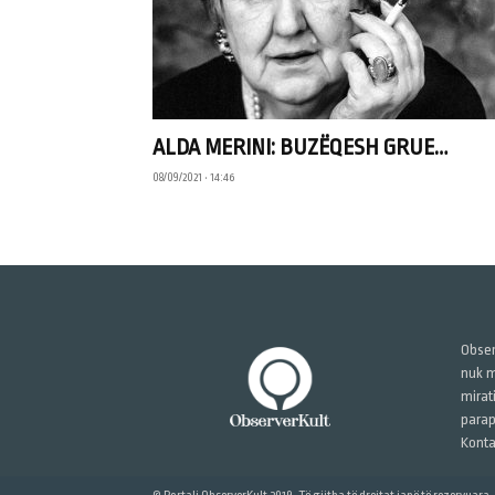
ALDA MERINI: BUZËQESH GRUE…
08/09/2021 • 14:46
Obser
nuk m
mirat
parap
Konta