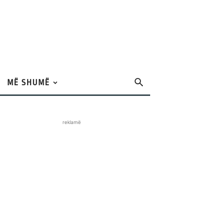
MË SHUMË
reklamë