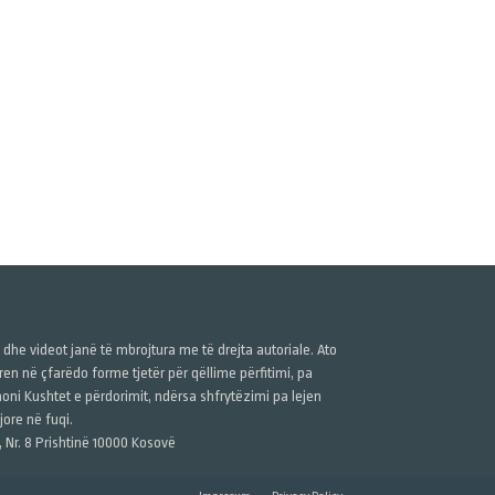
ë dhe videot janë të mbrojtura me të drejta autoriale. Ato
n në çfarëdo forme tjetër për qëllime përfitimi, pa
anoni Kushtet e përdorimit, ndërsa shfrytëzimi pa lejen
ore në fuqi.
, Nr. 8 Prishtinë 10000 Kosovë