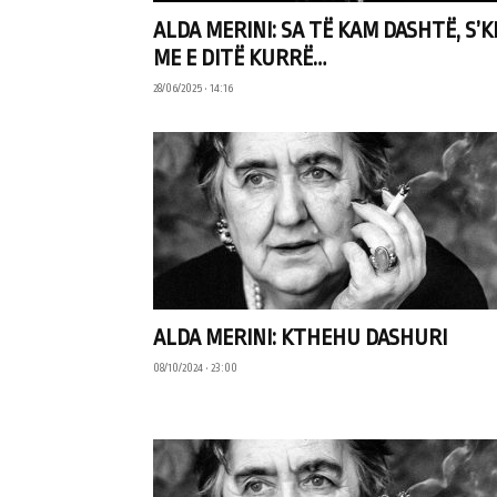
ALDA MERINI: SA TË KAM DASHTË, S’K
ME E DITË KURRË…
28/06/2025 • 14:16
ALDA MERINI: KTHEHU DASHURI
08/10/2024 • 23:00