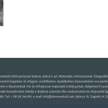
verKult është portal për kulturë, letërsi e art. Materialet, informacionet, fotografit
und të kopjohen, të shtypen, modifikohen, ripublikohen, transmetohen ose përdore
imin e ObserverKult. Për të shfrytëzuar materialet e këtij portali, obligoheni t'i pr
rake konsiderohet shkelje e drejtave autoriale dhe sanksionohet me dispozitat ligj
kti: Tel: + 381 38 244 951, e-mail: info@observerkult.com, Adresa: Rr. Zagrebi, H 23