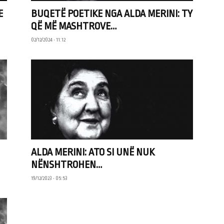
E
BUQETË POETIKE NGA ALDA MERINI: TY
QË MË MASHTROVE…
02/12/2024 • 11:12
ALDA MERINI: ATO SI UNË NUK
NËNSHTROHEN…
19/12/2023 • 05:53