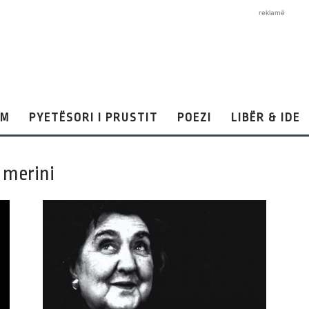
reklamë
AM
PYETËSORI I PRUSTIT
POEZI
LIBËR & IDE
 merini