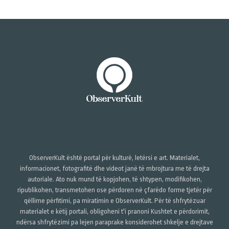
ObserverKult është portal për kulturë, letërsi e art. Materialet,
informacionet, fotografitë dhe videot janë të mbrojtura me të drejta
autoriale. Ato nuk mund të kopjohen, të shtypen, modifikohen,
ripublikohen, transmetohen ose përdoren në çfarëdo forme tjetër për
qëllime përfitimi, pa miratimin e ObserverKult. Për të shfrytëzuar
materialet e këtij portali, obligoheni t'i pranoni Kushtet e përdorimit,
ndërsa shfrytëzimi pa lejen paraprake konsiderohet shkelje e drejtave