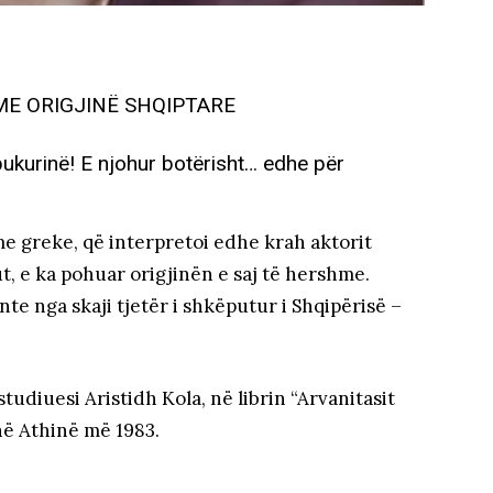
ME ORIGJINË SHQIPTARE
ukurinë! E njohur botërisht… edhe për
me greke, që interpretoi edhe krah aktorit
t, e ka pohuar origjinën e saj të hershme.
nte nga skaji tjetër i shkëputur i Shqipërisë –
udiuesi Aristidh Kola, në librin “Arvanitasit
në Athinë më 1983.