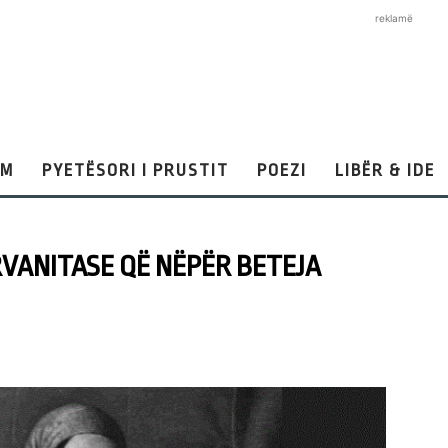
reklamë
AM
PYETËSORI I PRUSTIT
POEZI
LIBËR & IDE
VANITASE QË NËPËR BETEJA