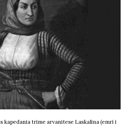
rës kapedania trime arvanitese Laskalina (emri i