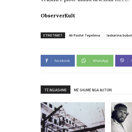
ObserverKult
ETIKETIMET
Ali Pashë Tepelena
laskarina bubul
Facebook
WhatsApp
TË NGJASHME
MË SHUMË NGA AUTORI