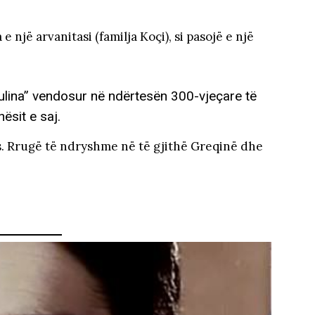
një arvanitasi (familja Koçi), si pasojë e një
ulina” vendosur në ndërtesën 300-vjeçare të
ësit e saj.
s. Rrugë të ndryshme në të gjithë Greqinë dhe