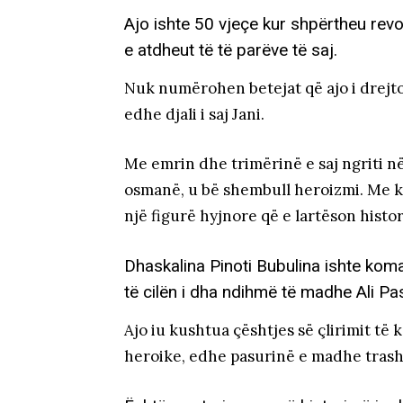
Ajo ishte 50 vjeçe kur shpërtheu revol
e atdheut të të parëve të saj.
Nuk numërohen betejat që ajo i drejtoi
edhe djali i saj Jani.
Me emrin dhe trimërinë e saj ngriti 
osmanë, u bë shembull heroizmi. Me k
një figurë hyjnore që e lartëson histor
Dhaskalina Pinoti Bubulina ishte ko
të cilën i dha ndihmë të madhe Ali Pa
Ajo iu kushtua çështjes së çlirimit t
heroike, edhe pasurinë e madhe trash