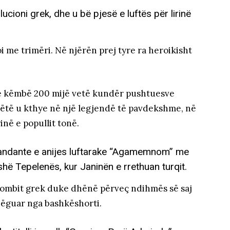
ucioni grek, dhe u bë pjesë e luftës për lirinë
 me trimëri. Në njërën prej tyre ra heroikisht
në këmbë 200 mijë vetë kundër pushtuesve
ëtë u kthye në një legjendë të pavdekshme, në
inë e popullit tonë.
mandante e anijes luftarake “Agamemnom” me
shë Tepelenës, kur Janinën e rrethuan turqit.
ë kombit grek duke dhënë përveç ndihmës së saj
ëguar nga bashkëshorti.