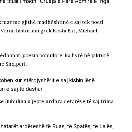
ha titulli i madh “Gruaja e Parë Admirale” nga
ruar me gjithë madhështinë e saj tek poeti
Verni, historiani grek Kosta Biri, Michael
ëdhanat, poezia popullore, ka hyrë në pikturë,
he Shqipëri.
ohën kur stërgjyshërit e saj kishin lënë
un e saj të dashur.
se Bubulina u jepte urdhra detarëve të saj trima
shatarët arbëreshë të Buas, të Spatës, të Lalës,