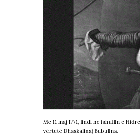
Më 11 maj 1771, lindi në ishullin e Hid
vërtetë Dhaskalina) Bubulina.