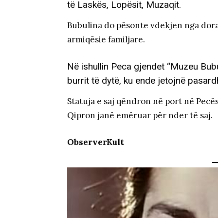
të Laskës, Lopësit, Muzaqit.
Bubulina do pësonte vdekjen nga dora e 
armiqësie familjare.
Në ishullin Peca gjendet “Muzeu Bub
burrit të dytë, ku ende jetojnë pasardh
Statuja e saj qëndron në port në Pecë
Qipron janë emëruar për nder të saj.
ObserverKult