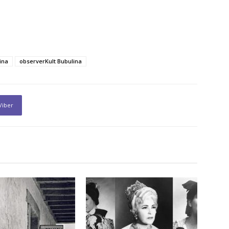
ina
observerKult Bubulina
Viber