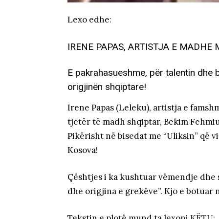
Lexo edhe
:
IRENE PAPAS, ARTISTJA E MADHE 
E pakrahasueshme, për talentin dhe b
origjinën shqiptare!
Irene Papas (Leleku), artistja e famsh
tjetër të madh shqiptar, Bekim Fehmiu
Pikërisht në bisedat me “Uliksin” që vi
Kosova!
Çështjes i ka kushtuar vëmendje dhe st
dhe origjina e grekëve”. Kjo e botuar 
Tekstin e plotë mund ta lexoni
KËTU: