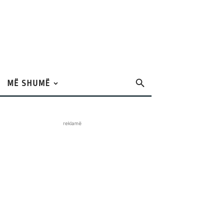
MË SHUMË
reklamë