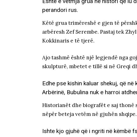
Është e vetmja grua në histori që iu d
perandori rus.
Këtë grua trimëreshë e gjen të përshk
arbëresh Zef Serembe. Pastaj tek Zhyl 
Kokkinaris e të tjerë.
Ajo tashmë është një legjendë nga goj
skulpturë, mbetet e tillë si në Greqi d
Edhe pse kishin kaluar shekuj, që në k
Arbërinë, Bubulina nuk e harroi atdhe
Historianët dhe biografët e saj thonë 
nëpër beteja vetëm në gjuhën shqipe.
Ishte kjo gjuhë që i ngriti në këmbë f