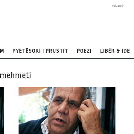
reklamë
AM
PYETËSORI I PRUSTIT
POEZI
LIBËR & IDE
m mehmeti