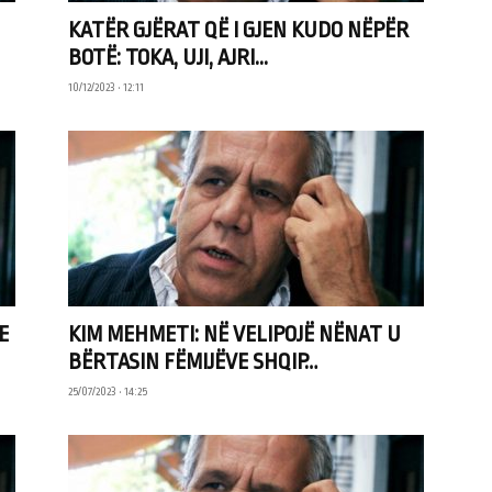
KATËR GJËRAT QË I GJEN KUDO NËPËR
BOTË: TOKA, UJI, AJRI...
10/12/2023 • 12:11
E
KIM MEHMETI: NË VELIPOJË NËNAT U
BËRTASIN FËMIJËVE SHQIP…
25/07/2023 • 14:25