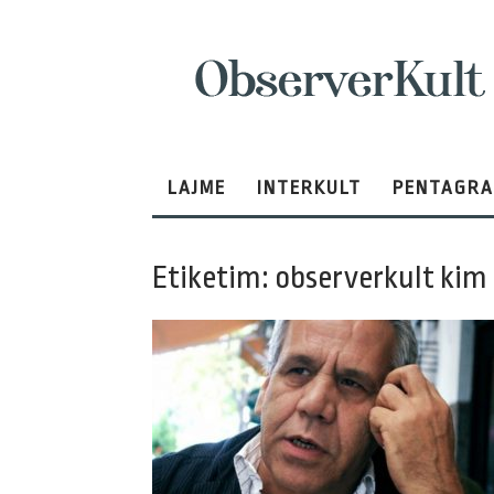
ObserverKult
LAJME
INTERKULT
PENTAGR
Etiketim: observerkult ki