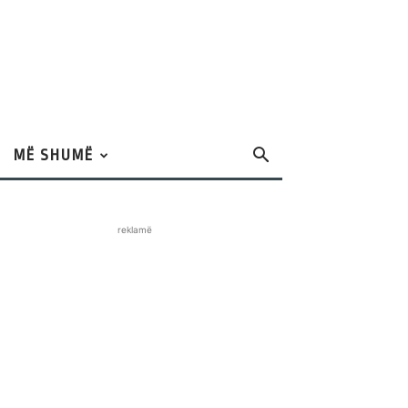
MË SHUMË
reklamë