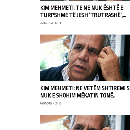
KIM MEHMETI: TE NE NUK ËSHTË E
TURPSHME TË JESH ‘TRUTRASHË’,...
28/04/2024 • 12:33
KIM MEHMETI: NE VETËM SHTIREMI S
NUK E SHOHIM MËKATIN TONË…
08/11/2023 • 09:15