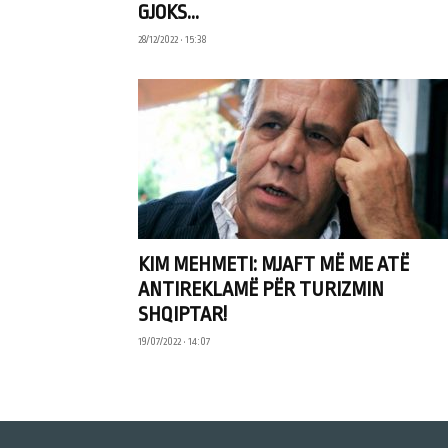
GJOKS...
28/12/2022 • 15:38
KIM MEHMETI: MJAFT MË ME ATË
ANTIREKLAMË PËR TURIZMIN
SHQIPTAR!
19/07/2022 • 14:07