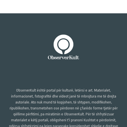
ObserverKult është portal për kulturë, letërsi e art. Materialet,
informacionet, fotografitë dhe videot janë të mbrojtura me të drejta
autoriale. Ato nuk mund të kopjohen, të shtypen, modifikohen,
ripublikohen, transmetohen ose përdoren në çfarëdo forme tjetër për
qëllime përfitimi, pa miratimin e ObserverKult. Për të shfrytëzuar
materialet e këtij portali, obligoheni t'i pranoni Kushtet e përdorimit,
ndërsa shfrytëzimi pa lejen paraprake konsiderohet shkelje e drejtave