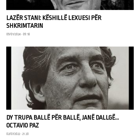
LAZËR STANI: KËSHILLË LEXUESI PËR
SHKRIMTARIN
09/01/2024 • 09:18
DY TRUPA BALLË PËR BALLË, JANË DALLGË…
OCTAVIO PAZ
02/07/2022 • 21:20