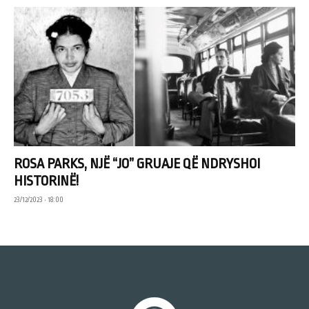
ROSA PARKS, NJË “JO” GRUAJE QË NDRYSHOI
HISTORINË!
23/12/2023 • 18:00