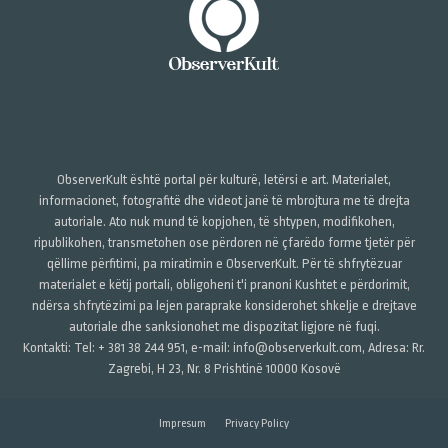
ObserverKult është portal për kulturë, letërsi e art. Materialet,
informacionet, fotografitë dhe videot janë të mbrojtura me të drejta
autoriale. Ato nuk mund të kopjohen, të shtypen, modifikohen,
ripublikohen, transmetohen ose përdoren në çfarëdo forme tjetër për
qëllime përfitimi, pa miratimin e ObserverKult. Për të shfrytëzuar
materialet e këtij portali, obligoheni t'i pranoni Kushtet e përdorimit,
ndërsa shfrytëzimi pa lejen paraprake konsiderohet shkelje e drejtave
autoriale dhe sanksionohet me dispozitat ligjore në fuqi.
Kontakti: Tel: + 381 38 244 951, e-mail: info@observerkult.com, Adresa: Rr.
Zagrebi, H 23, Nr. 8 Prishtinë 10000 Kosovë
Impresum
Privacy Policy