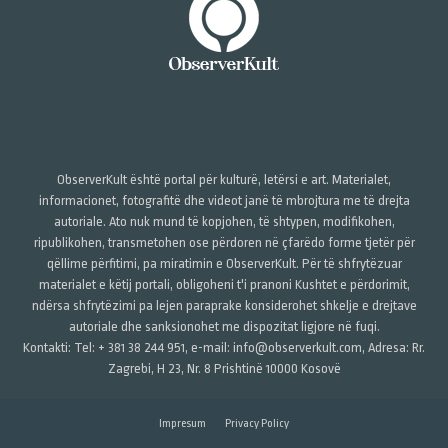
ObserverKult është portal për kulturë, letërsi e art. Materialet,
informacionet, fotografitë dhe videot janë të mbrojtura me të drejta
autoriale. Ato nuk mund të kopjohen, të shtypen, modifikohen,
ripublikohen, transmetohen ose përdoren në çfarëdo forme tjetër për
qëllime përfitimi, pa miratimin e ObserverKult. Për të shfrytëzuar
materialet e këtij portali, obligoheni t'i pranoni Kushtet e përdorimit,
ndërsa shfrytëzimi pa lejen paraprake konsiderohet shkelje e drejtave
autoriale dhe sanksionohet me dispozitat ligjore në fuqi.
Kontakti: Tel: + 381 38 244 951, e-mail: info@observerkult.com, Adresa: Rr.
Zagrebi, H 23, Nr. 8 Prishtinë 10000 Kosovë
Impresum
Privacy Policy