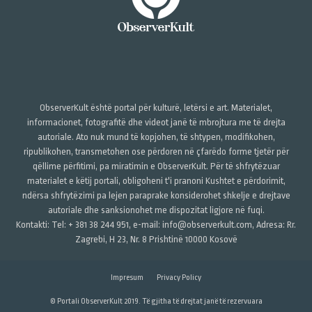
ObserverKult është portal për kulturë, letërsi e art. Materialet,
informacionet, fotografitë dhe videot janë të mbrojtura me të drejta
autoriale. Ato nuk mund të kopjohen, të shtypen, modifikohen,
ripublikohen, transmetohen ose përdoren në çfarëdo forme tjetër për
qëllime përfitimi, pa miratimin e ObserverKult. Për të shfrytëzuar
materialet e këtij portali, obligoheni t'i pranoni Kushtet e përdorimit,
ndërsa shfrytëzimi pa lejen paraprake konsiderohet shkelje e drejtave
autoriale dhe sanksionohet me dispozitat ligjore në fuqi.
Kontakti: Tel: + 381 38 244 951, e-mail: info@observerkult.com, Adresa: Rr.
Zagrebi, H 23, Nr. 8 Prishtinë 10000 Kosovë
Impresum
Privacy Policy
© Portali ObserverKult 2019. Të gjitha të drejtat janë të rezervuara