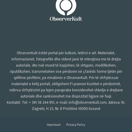
ObserverKult është portal për kulturë, letërsi e art. Materialet,
informacionet, fotografitë dhe videot janë të mbrojtura me të drejta
autoriale. Ato nuk mund të kopjohen, të shtypen, modifikohen,
ripublikohen, transmetohen ose përdoren në çfarëdo forme tjetër për
qëllime përfitimi, pa miratimin e ObserverKult. Për të shfrytëzuar
materialet e këtij portali, obligoheni t'i pranoni Kushtet e përdorimit,
ndërsa shfrytëzimi pa lejen paraprake konsiderohet shkelje e drejtave
autoriale dhe sanksionohet me dispozitat ligjore në fuqi.
Kontakti: Tel: + 381 38 244 951, e-mail: info@observerkult.com, Adresa: Rr.
Zagrebi, H 23, Nr. 8 Prishtinë 10000 Kosovë
Impresum
Privacy Policy