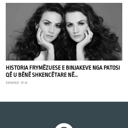
HISTORIA FRYMËZUESE E BINJAKEVE NGA PATOSI
QË U BËNË SHKENCËTARE NË...
02/06/2023 • 07:25