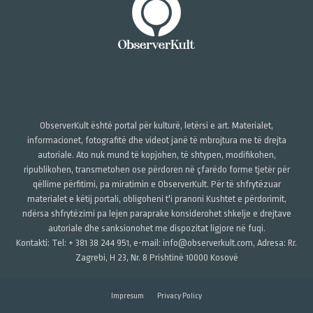
ObserverKult është portal për kulturë, letërsi e art. Materialet,
informacionet, fotografitë dhe videot janë të mbrojtura me të drejta
autoriale. Ato nuk mund të kopjohen, të shtypen, modifikohen,
ripublikohen, transmetohen ose përdoren në çfarëdo forme tjetër për
qëllime përfitimi, pa miratimin e ObserverKult. Për të shfrytëzuar
materialet e këtij portali, obligoheni t'i pranoni Kushtet e përdorimit,
ndërsa shfrytëzimi pa lejen paraprake konsiderohet shkelje e drejtave
autoriale dhe sanksionohet me dispozitat ligjore në fuqi.
Kontakti: Tel: + 381 38 244 951, e-mail: info@observerkult.com, Adresa: Rr.
Zagrebi, H 23, Nr. 8 Prishtinë 10000 Kosovë
Impresum
Privacy Policy