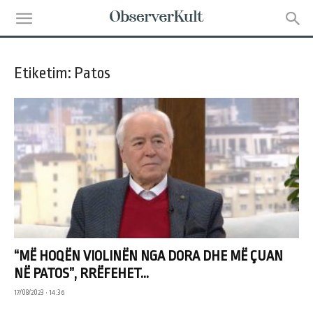
Etiketim: Patos
“MË HOQËN VIOLINËN NGA DORA DHE MË ÇUAN
NË PATOS”, RRËFEHET...
17/08/2023 • 14:36