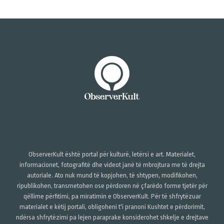
ObserverKult është portal për kulturë, letërsi e art. Materialet,
informacionet, fotografitë dhe videot janë të mbrojtura me të drejta
autoriale. Ato nuk mund të kopjohen, të shtypen, modifikohen,
ripublikohen, transmetohen ose përdoren në çfarëdo forme tjetër për
qëllime përfitimi, pa miratimin e ObserverKult. Për të shfrytëzuar
materialet e këtij portali, obligoheni t'i pranoni Kushtet e përdorimit,
ndërsa shfrytëzimi pa lejen paraprake konsiderohet shkelje e drejtave