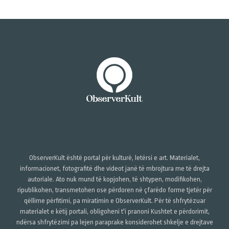
ObserverKult është portal për kulturë, letërsi e art. Materialet,
informacionet, fotografitë dhe videot janë të mbrojtura me të drejta
autoriale. Ato nuk mund të kopjohen, të shtypen, modifikohen,
ripublikohen, transmetohen ose përdoren në çfarëdo forme tjetër për
qëllime përfitimi, pa miratimin e ObserverKult. Për të shfrytëzuar
materialet e këtij portali, obligoheni t'i pranoni Kushtet e përdorimit,
ndërsa shfrytëzimi pa lejen paraprake konsiderohet shkelje e drejtave