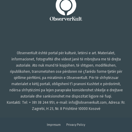
ObserverKult është portal për kulturë, letërsi e art. Materialet,
informacionet, fotografitë dhe videot janë të mbrojtura me të drejta
autoriale. Ato nuk mund të kopjohen, të shtypen, modifikohen,
ripublikohen, transmetohen ose përdoren në çfarëdo forme tjetër për
qëllime përfitimi, pa miratimin e ObserverKult. Për të shfrytëzuar
materialet e këtij portali, obligoheni t'i pranoni Kushtet e përdorimit,
ndërsa shfrytëzimi pa lejen paraprake konsiderohet shkelje e drejtave
autoriale dhe sanksionohet me dispozitat ligjore në fuqi.
Kontakti: Tel: + 381 38 244 951, e-mail: info@observerkult.com, Adresa: Rr.
Zagrebi, H 23, Nr. 8 Prishtinë 10000 Kosovë
Impresum
Privacy Policy