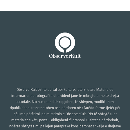
ObserverKult është portal për kulturë, letërsi e art. Materialet,
informacionet, fotografitë dhe videot janë të mbrojtura me të drejta
autoriale. Ato nuk mund të kopjohen, të shtypen, modifikohen,
ripublikohen, transmetohen ose përdoren në çfarëdo forme tjetër për
qëllime përfitimi, pa miratimin e ObserverKult. Për të shfrytëzuar
materialet e këtij portali, obligoheni t'i pranoni Kushtet e përdorimit,
ndërsa shfrytëzimi pa lejen paraprake konsiderohet shkelje e drejtave