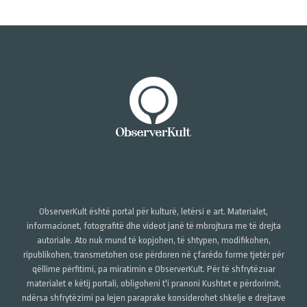
ObserverKult është portal për kulturë, letërsi e art. Materialet,
informacionet, fotografitë dhe videot janë të mbrojtura me të drejta
autoriale. Ato nuk mund të kopjohen, të shtypen, modifikohen,
ripublikohen, transmetohen ose përdoren në çfarëdo forme tjetër për
qëllime përfitimi, pa miratimin e ObserverKult. Për të shfrytëzuar
materialet e këtij portali, obligoheni t'i pranoni Kushtet e përdorimit,
ndërsa shfrytëzimi pa lejen paraprake konsiderohet shkelje e drejtave