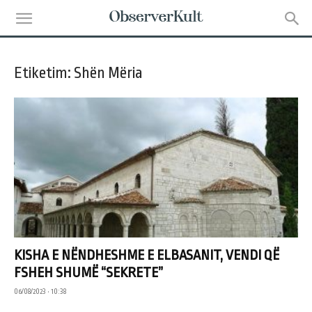
Etiketim: Shën Mëria
KISHA E NËNDHESHME E ELBASANIT, VENDI QË
FSHEH SHUMË “SEKRETE”
06/08/2023 • 10:38