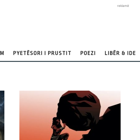
reklamë
AM
PYETËSORI I PRUSTIT
POEZI
LIBËR & IDE