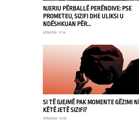
NJERIU PËRBALLË PERËNDIVE: PSE
PROMETEU, SIZIFI DHE ULIKSI U
NDËSHKUAN PËR...
22/06/2026 • 13:16
SI TË GJEJMË PAK MOMENTE GËZIMI N
KËTË JETË SIZIFI?
10/04/2025 • 14:50