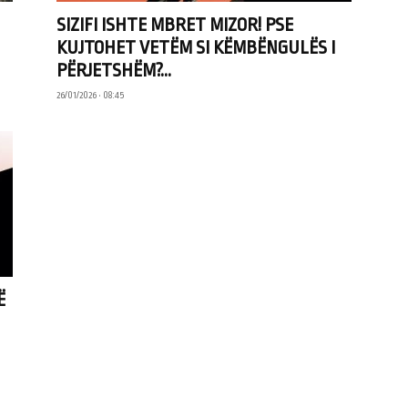
SIZIFI ISHTE MBRET MIZOR! PSE
KUJTOHET VETËM SI KËMBËNGULËS I
PËRJETSHËM?...
26/01/2026 • 08:45
Ë