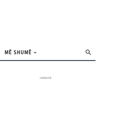
MË SHUMË
reklamë