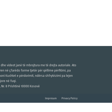
ë dhe videot janë të mbrojtura me të drejta autoriale. Ato
n në çfarëdo forme tjetër për qëllime përfitimi, pa
anoni Kushtet e përdorimit, ndërsa shfrytëzimi pa lejen
ore në fuqi.
, Nr. 8 Prishtinë 10000 Kosovë
Impresum
Privacy Policy