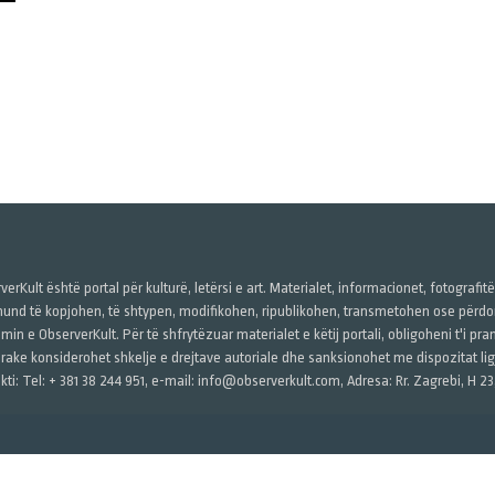
verKult është portal për kulturë, letërsi e art. Materialet, informacionet, fotografit
und të kopjohen, të shtypen, modifikohen, ripublikohen, transmetohen ose përdore
imin e ObserverKult. Për të shfrytëzuar materialet e këtij portali, obligoheni t'i pr
rake konsiderohet shkelje e drejtave autoriale dhe sanksionohet me dispozitat ligj
kti: Tel: + 381 38 244 951, e-mail: info@observerkult.com, Adresa: Rr. Zagrebi, H 23