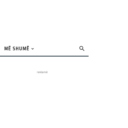
MË SHUMË
reklamë