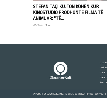
STEFAN TAÇI KUJTON KOHËN KUR
KINOSTUDIO PRODHONTE FILMA TË
ANIMUAR: “TË...
26/01/2023 • 10:24
Obser
nuk m
mirat
parap
Konta
© Portali ObserverKult 2019. Të gjitha të drejtat janë të rezervuara