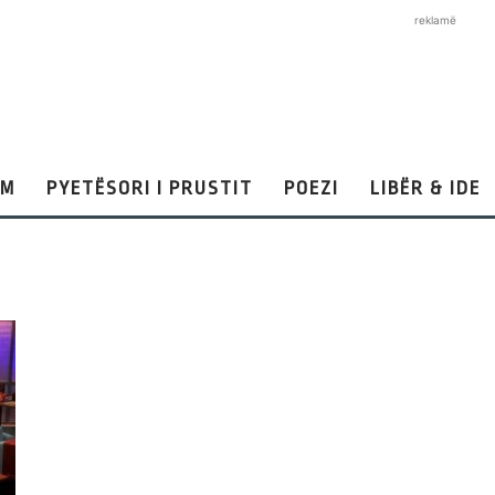
reklamë
AM
PYETËSORI I PRUSTIT
POEZI
LIBËR & IDE