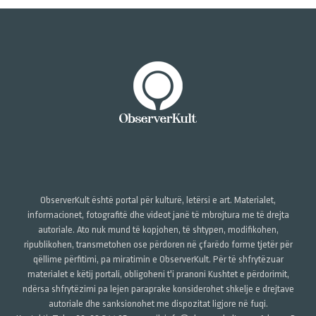
ObserverKult është portal për kulturë, letërsi e art. Materialet,
informacionet, fotografitë dhe videot janë të mbrojtura me të drejta
autoriale. Ato nuk mund të kopjohen, të shtypen, modifikohen,
ripublikohen, transmetohen ose përdoren në çfarëdo forme tjetër për
qëllime përfitimi, pa miratimin e ObserverKult. Për të shfrytëzuar
materialet e këtij portali, obligoheni t'i pranoni Kushtet e përdorimit,
ndërsa shfrytëzimi pa lejen paraprake konsiderohet shkelje e drejtave
autoriale dhe sanksionohet me dispozitat ligjore në fuqi.