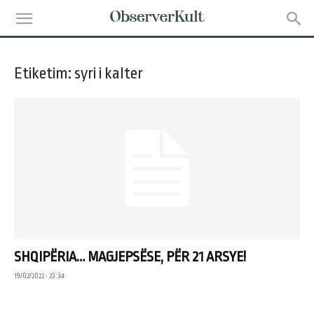
Etiketim: syri i kalter
SHQIPËRIA… MAGJEPSËSE, PËR 21 ARSYE!
19/02/2022 • 23:34