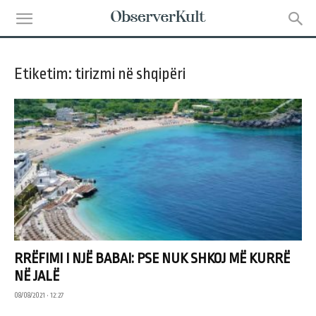
Etiketim: tirizmi në shqipëri
RRËFIMI I NJË BABAI: PSE NUK SHKOJ MË KURRË
NË JALË
08/08/2021 • 12:27