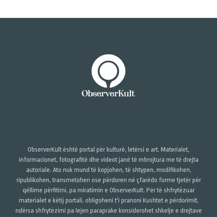
ObserverKult është portal për kulturë, letërsi e art. Materialet,
informacionet, fotografitë dhe videot janë të mbrojtura me të drejta
autoriale. Ato nuk mund të kopjohen, të shtypen, modifikohen,
ripublikohen, transmetohen ose përdoren në çfarëdo forme tjetër për
qëllime përfitimi, pa miratimin e ObserverKult. Për të shfrytëzuar
materialet e këtij portali, obligoheni t'i pranoni Kushtet e përdorimit,
ndërsa shfrytëzimi pa lejen paraprake konsiderohet shkelje e drejtave