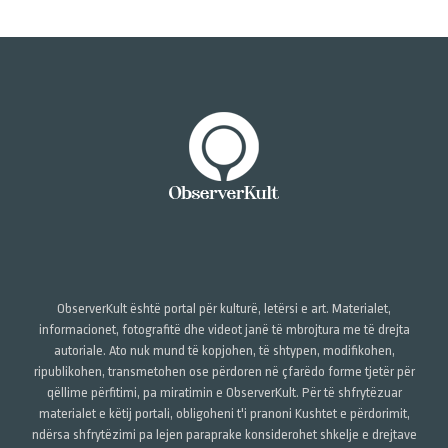
ObserverKult është portal për kulturë, letërsi e art. Materialet,
informacionet, fotografitë dhe videot janë të mbrojtura me të drejta
autoriale. Ato nuk mund të kopjohen, të shtypen, modifikohen,
ripublikohen, transmetohen ose përdoren në çfarëdo forme tjetër për
qëllime përfitimi, pa miratimin e ObserverKult. Për të shfrytëzuar
materialet e këtij portali, obligoheni t'i pranoni Kushtet e përdorimit,
ndërsa shfrytëzimi pa lejen paraprake konsiderohet shkelje e drejtave