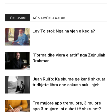
TË NGJASHME
MË SHUMË NGA AUTORI
Lev Tolstoi: Nga na vjen e keqja?
“Forma dhe vlera e artit” nga Zejnullah
Rrahmani
Juan Rulfo: Ka shumë që kanë shkruar
tridhjetë libra dhe askush nuk i njeh…
Tre mujore apo tremujore, 3 mujore
apo 3-mujore- si duhet të shkruhet?