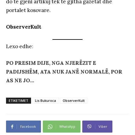
do të gjeni artikuj tek të gjitha gazetat dhe
portalet kosovare.
ObserverKult
Lexo edhe
:
PO PRESIM DIJE, NGA NJERËZIT E
PADIJSHËM, ATA NUK JANË NORMALË, POR
AS NE JO…
ETIKETIMET
Lis Bukuroca
ObserverKult
Facebook
WhatsApp
Viber