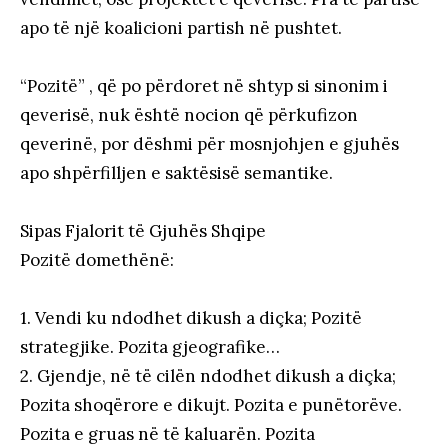
apo të një koalicioni partish në pushtet.
“Pozitë” , që po përdoret në shtyp si sinonim i
qeverisë, nuk është nocion që përkufizon
qeverinë, por dëshmi për mosnjohjen e gjuhës
apo shpërfilljen e saktësisë semantike.
Sipas Fjalorit të Gjuhës Shqipe
Pozitë domethënë:
1. Vendi ku ndodhet dikush a diçka; Pozitë
strategjike. Pozita gjeografike…
2. Gjendje, në të cilën ndodhet dikush a diçka;
Pozita shoqërore e dikujt. Pozita e punëtorëve.
Pozita e gruas në të kaluarën. Pozita