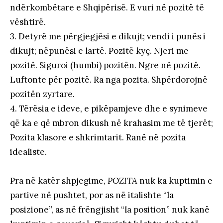
ndërkombëtare e Shqipërisë. E vuri në pozitë të
vështirë.
3. Detyrë me përgjegjësi e dikujt; vendi i punës i
dikujt; nëpunësi e lartë. Pozitë kyç. Njeri me
pozitë. Siguroi (humbi) pozitën. Ngre në pozitë.
Luftonte për pozitë. Ra nga pozita. Shpërdorojnë
pozitën zyrtare.
4. Tërësia e ideve, e pikëpamjeve dhe e synimeve
që ka e që mbron dikush në krahasim me të tjerët;
Pozita klasore e shkrimtarit. Ranë në pozita
idealiste.
Pra në katër shpjegime,
POZITA
nuk ka kuptimin e
partive në pushtet, por as në italishte “la
posizione”, as në frëngjisht “la position” nuk kanë