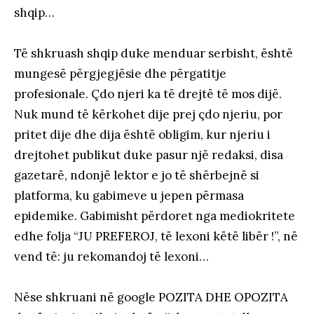
shqip…
Të shkruash shqip duke menduar serbisht, është
mungesë përgjegjësie dhe përgatitje
profesionale. Çdo njeri ka të drejtë të mos dijë.
Nuk mund të kërkohet dije prej çdo njeriu, por
pritet dije dhe dija është obligim, kur njeriu i
drejtohet publikut duke pasur një redaksi, disa
gazetarë, ndonjë lektor e jo të shërbejnë si
platforma, ku gabimeve u jepen përmasa
epidemike. Gabimisht përdoret nga mediokritete
edhe folja “JU PREFEROJ, të lexoni këtë libër !”, në
vend të: ju rekomandoj të lexoni…
Nëse shkruani në google POZITA DHE OPOZITA