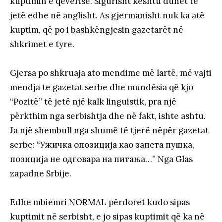
kuptimin e qeverisë. Sigurisht kështu duhet të
jetë edhe në anglisht. As gjermanisht nuk ka atë
kuptim, që po i bashkëngjesin gazetarët në
shkrimet e tyre.
Gjersa po shkruaja ato mendime më lartë, më vajti
mendja te gazetat serbe dhe mundësia që kjo
“Pozitë” të jetë një kalk linguistik, pra një
përkthim nga serbishtja dhe në fakt, ishte ashtu.
Ja një shembull nga shumë të tjerë nëpër gazetat
serbe: “Ужичка опозиција као запета пушка,
позиција не одговара на питања…” Nga Glas
zapadne Srbije.
Edhe mbiemri NORMAL përdoret kudo sipas
kuptimit në serbisht, e jo sipas kuptimit që ka në