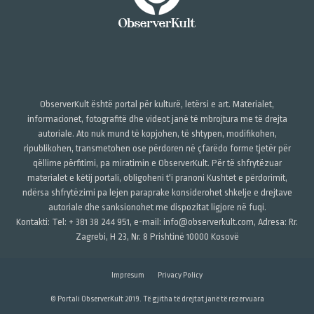
ObserverKult është portal për kulturë, letërsi e art. Materialet,
informacionet, fotografitë dhe videot janë të mbrojtura me të drejta
autoriale. Ato nuk mund të kopjohen, të shtypen, modifikohen,
ripublikohen, transmetohen ose përdoren në çfarëdo forme tjetër për
qëllime përfitimi, pa miratimin e ObserverKult. Për të shfrytëzuar
materialet e këtij portali, obligoheni t'i pranoni Kushtet e përdorimit,
ndërsa shfrytëzimi pa lejen paraprake konsiderohet shkelje e drejtave
autoriale dhe sanksionohet me dispozitat ligjore në fuqi.
Kontakti: Tel: + 381 38 244 951, e-mail: info@observerkult.com, Adresa: Rr.
Zagrebi, H 23, Nr. 8 Prishtinë 10000 Kosovë
Impresum
Privacy Policy
© Portali ObserverKult 2019. Të gjitha të drejtat janë të rezervuara