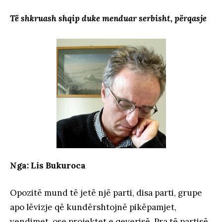
Të shkruash shqip duke menduar serbisht, përqasje
Nga: Lis Bukuroca
Opozitë mund të jetë një parti, disa parti, grupe
apo lëvizje që kundërshtojnë pikëpamjet,
vendimet, ose projektet e qeverisë. Pra të partisë