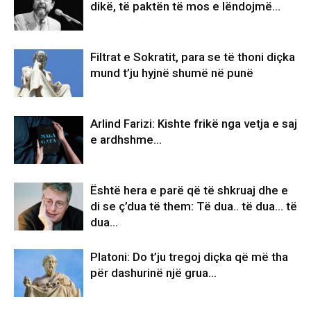
dikë, të paktën të mos e lëndojmë…
Filtrat e Sokratit, para se të thoni diçka
mund t’ju hyjnë shumë në punë
Arlind Farizi: Kishte frikë nga vetja e saj
e ardhshme…
Është hera e parë që të shkruaj dhe e
di se ç’dua të them: Të dua.. të dua… të
dua…
Platoni: Do t’ju tregoj diçka që më tha
për dashurinë një grua…