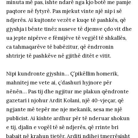
minuta më pas, ishte ndarë nga kjo botë me pamje
paqtore në fytyrë. Pas mjekut vinte një nip i së
ndjerës. Ai kujtonte vezët e kuqe të pashkës, që
gjyshja i bënte tinëz nuseve të djemve çdo vit dhe
ua jepte nipërve e fëmijëve të vegjël të shkallës,
ca tahmaqarëve të babëzitur, që ëndrronin
shtrirje të pashkëve në gjithë ditët e vitit.
Nipi kundronte gjyshin… Ç’pikëllim homerik,
mahnitej me vete ai, ç’dashuri hyjnore për
nënën… Pas tij dhe ngjitur me plakun qëndronte
gazetari i njohur Ardit Kolani, një 40-vjeçar, që
ngjante më tepër me nje mekanik, sesa me një
publicist. Ai kishte ardhur për të nderuar shokun
e tij, djalin e vogël të së ndjerës, që rrinte bri
babait në krahun tjetër. Arditi ndihej tmerrësisht