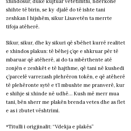
xhindosur, duke kujtuar vetëtimthi, ndërkohë
shihte të birin, se ky djalë do të ishte tani
zeshkan I hijshëm, sikur Lisavetën ta merrte
tifoja atëherë.
Sikur, sikur, dhe ky sikuri që s’bëhet kurrë realitet
e xhindos plakun: të bëhej ç’qe e shkruar për të
mbaruar që atëherë, ai do ta mbërthente atë
zonjën e zeshkët e të hajthme, që tani në kushedi
ç’parcelë varrezash plehrëron tokën, e që atëherë
të plehëronte sytë e t’I mbushte me pranverë, kur
e shihje si xhinde në udhë… Kush më merr mua
tani, bën sherr me plakën brenda vetes dhe as flet
e as i zbutet vështrimi.
*Titulli i origjinalit: “Vdekja e plakës”