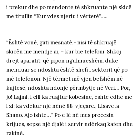
i prekur dhe po mendonte të shkruante një skicë
me titullin “Kur vdes njeriu i vërtetë”…..
“Është vonë, gati mesnatë,- nisi të shkruajë
skicën me mendje ai, – kur bie telefoni. Shkoj
drejt aparatit, që pipon ngulmueshëm, duke
menduar se ndoshta është shefi i sektorit që po
më telefonon. Një tërmet më vjen befshëm në
kujtesë, ndoshta ndonjë përmbytje në Veri… Por,
jo! Lajmi, I cili ka ruajtur kobësinë, është edhe më
i zi: ka vdekur një nënë 88-vjeçare., Lisaveta
Shano. Ajo ishte…” Po e lë në mes procesin
krijues, sepse një djalë i servir ndërkaq kafen dhe
rakinë.