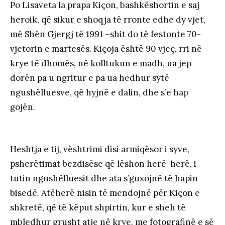
Po Lisaveta la prapa Kiçon, bashkëshortin e saj
heroik, që sikur e shoqja të rronte edhe dy vjet,
më Shën Gjergj të 1991 –shit do të festonte 70-
vjetorin e martesës. Kiçoja është 90 vjeç, rri në
krye të dhomës, në kolltukun e madh, ua jep
dorën pa u ngritur e pa ua hedhur sytë
ngushëlluesve, që hyjnë e dalin, dhe s’e ha
p
gojën.
Heshtja e tij, vështrimi disi armiqësor i syve,
psherëtimat bezdisëse që lëshon herë-herë, i
tutin ngushëlluesit dhe ata s’guxojnë të hapin
bisedë. Atëherë nisin të mendojnë për Kiçon e
shkretë, që të këput shpirtin, kur e sheh të
mbledhur grusht atje në krye, me fotografinë e së