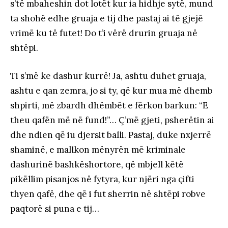
s’të mbaheshin dot lotët kur ia hidhje sytë, mund
ta shohë edhe gruaja e tij dhe pastaj ai të gjejë
vrimë ku të futet! Do t’i vërë drurin gruaja në
shtëpi.
Ti s’më ke dashur kurrë! Ja, ashtu duhet gruaja,
ashtu e qan zemra, jo si ty, që kur mua më dhemb
shpirti, më zbardh dhëmbët e fërkon barkun: “E
theu qafën më në fund!”… Ç’më gjeti, psherëtin ai
dhe ndien që iu djersit balli. Pastaj, duke nxjerrë
shaminë, e mallkon mënyrën më kriminale
dashurinë bashkëshortore, që mbjell këtë
pikëllim pisanjos në fytyra, kur njëri nga çifti
thyen qafë, dhe që i fut sherrin në shtëpi robve
paqtorë si puna e tij…