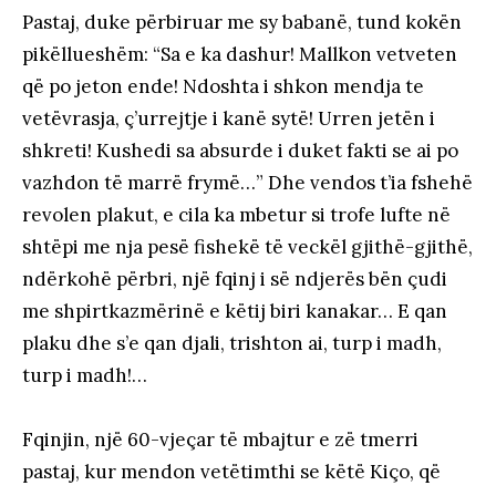
Pastaj, duke përbiruar me sy babanë, tund kokën
pikëllueshëm: “Sa e ka dashur! Mallkon vetveten
që po jeton ende! Ndoshta i shkon mendja te
vetëvrasja, ç’urrejtje i kanë sytë! Urren jetën i
shkreti! Kushedi sa absurde i duket fakti se ai po
vazhdon të marrë frymë…” Dhe vendos t’ia fshehë
revolen plakut, e cila ka mbetur si trofe lufte në
shtëpi me nja pesë fishekë të veckël gjithë-gjithë,
ndërkohë përbri, një fqinj i së ndjerës bën çudi
me shpirtkazmërinë e këtij biri kanakar… E qan
plaku dhe s’e qan djali, trishton ai, turp i madh,
turp i madh!…
Fqinjin, një 60-vjeçar të mbajtur e zë tmerri
pastaj, kur mendon vetëtimthi se këtë Kiço, që