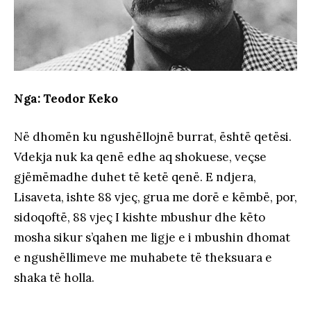
Nga: Teodor Keko
Në dhomën ku ngushëllojnë burrat, është qetësi.
Vdekja nuk ka qenë edhe aq shokuese, veçse
gjëmëmadhe duhet të ketë qenë. E ndjera,
Lisaveta, ishte 88 vjeç, grua me dorë e këmbë, por,
sidoqoftë, 88 vjeç I kishte mbushur dhe këto
mosha sikur s’qahen me ligje e i mbushin dhomat
e ngushëllimeve me muhabete të theksuara e
shaka të holla.