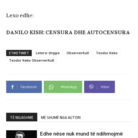
Lexo edh
e:
DANILO KISH: CENSURA DHE AUTOCENSURA
ETIKETIMET
Letersi shqipe
ObserverKult
Teodor Keko
Teodor Keko ObserverKult
Facebook
WhatsApp
Viber
TË NGJASHME
MË SHUMË NGA AUTORI
Edhe nëse nuk mund të ndihmojmë