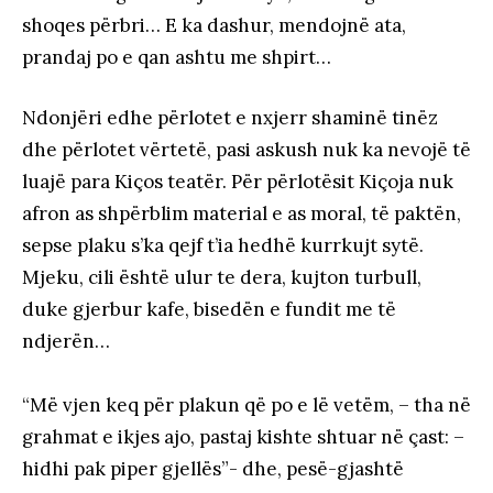
shoqes përbri… E ka dashur, mendojnë ata,
prandaj po e qan ashtu me shpirt…
Ndonjëri edhe përlotet e nxjerr shaminë tinëz
dhe përlotet vërtetë, pasi askush nuk ka nevojë të
luajë para Kiços teatër. Për përlotësit Kiçoja nuk
afron as shpërblim material e as moral, të paktën,
sepse plaku s’ka qejf t’ia hedhë kurrkujt sytë.
Mjeku, cili është ulur te dera, kujton turbull,
duke gjerbur kafe, bisedën e fundit me të
ndjerën…
“Më vjen keq për plakun që po e lë vetëm, – tha në
grahmat e ikjes ajo, pastaj kishte shtuar në çast: –
hidhi pak piper gjellës”- dhe, pesë-gjashtë