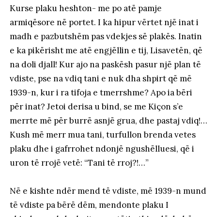
Kurse plaku heshton- me po atë pamje
armiqësore në portet. I ka hipur vërtet një inat i
madh e pazbutshëm pas vdekjes së plakës. Inatin
e ka pikërisht me atë engjëllin e tij, Lisavetën, që
na doli djall! Kur ajo na paskësh pasur një plan të
vdiste, pse na vdiq tani e nuk dha shpirt që më
1939-n, kur i ra tifoja e tmerrshme? Apo ia bëri
për inat? Jetoi derisa u bind, se me Kiçon s’e
merrte më për burrë asnjë grua, dhe pastaj vdiq!…
Kush më merr mua tani, turfullon brenda vetes
plaku dhe i gafrrohet ndonjë ngushëlluesi, që i
uron të rrojë vetë: “Tani të rroj?!…”
Në e kishte ndër mend të vdiste, më 1939-n mund
të vdiste pa bërë dëm, mendonte plaku I