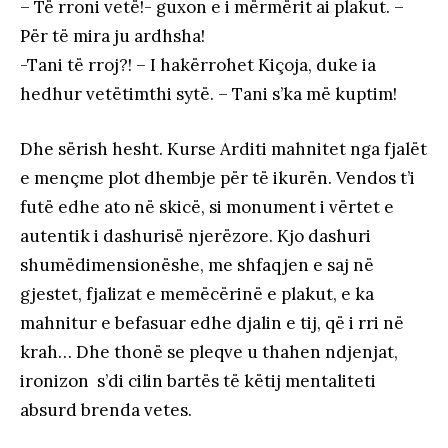
– Të rroni vetë!- guxon e i mërmërit ai plakut. –
Për të mira ju ardhsha!
-Tani të rroj?! – I hakërrohet Kiçoja, duke ia
hedhur vetëtimthi sytë. – Tani s’ka më kuptim!
Dhe sërish hesht. Kurse Arditi mahnitet nga fjalët
e mençme plot dhembje për të ikurën. Vendos t’i
futë edhe ato në skicë, si monument i vërtet e
autentik i dashurisë njerëzore. Kjo dashuri
shumëdimensionëshe, me shfaqjen e saj në
gjestet, fjalizat e memëcërinë e plakut, e ka
mahnitur e befasuar edhe djalin e tij, që i rri në
krah… Dhe thonë se pleqve u thahen ndjenjat,
ironizon s’di cilin bartës të këtij mentaliteti
absurd brenda vetes.