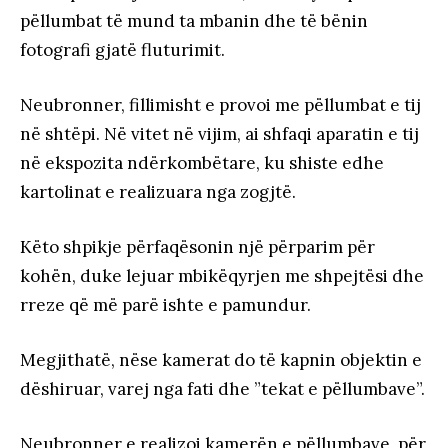
pëllumbat të mund ta mbanin dhe të bënin
fotografi gjatë fluturimit.
Neubronner, fillimisht e provoi me pëllumbat e tij
në shtëpi. Në vitet në vijim, ai shfaqi aparatin e tij
në ekspozita ndërkombëtare, ku shiste edhe
kartolinat e realizuara nga zogjtë.
Këto shpikje përfaqësonin një përparim për
kohën, duke lejuar mbikëqyrjen me shpejtësi dhe
rreze që më parë ishte e pamundur.
Megjithatë, nëse kamerat do të kapnin objektin e
dëshiruar, varej nga fati dhe ”tekat e pëllumbave”.
Neubronner e realizoi kamerën e pëllumbave, për