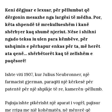
Keni dëgjuar e lexuar, për pëllumbat që
dërgonin mesazhe nga largësi të mëdha. Por,
këta shpendë të mrekullueshëm i kanë
shërbyer kaq shumë njeriut. Nëse i shihni
ngado teksa iu ulen para këmbëve, për
ushqimin e përhapur enkas për ta, më herët
ata qenë… shërbëtorët kaq të zellshëm e
paqësorë!
Ishte viti 1907, kur Julius Neubronner, një
farmacist gjerman, paraqiti një kërkesë për
patentë për një shpikje të re, kamerën-pëllumb.
Pajisja ishte pikërisht një aparat i vogël, pajisur
me rripa me një kohëmatës, në mënyrë që