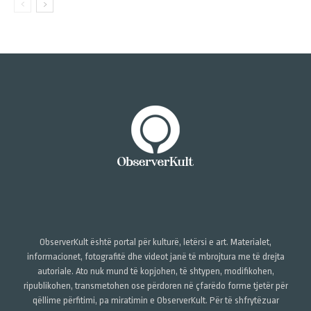
ObserverKult është portal për kulturë, letërsi e art. Materialet,
informacionet, fotografitë dhe videot janë të mbrojtura me të drejta
autoriale. Ato nuk mund të kopjohen, të shtypen, modifikohen,
ripublikohen, transmetohen ose përdoren në çfarëdo forme tjetër për
qëllime përfitimi, pa miratimin e ObserverKult. Për të shfrytëzuar