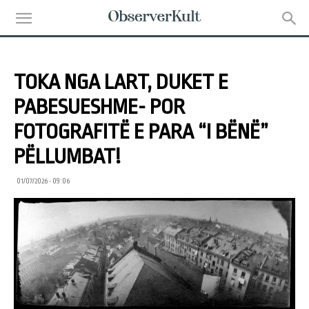
TOKA NGA LART, DUKET E
PABESUESHME- POR
FOTOGRAFITË E PARA “I BËNË”
PËLLUMBAT!
01/07/2026 • 09:06