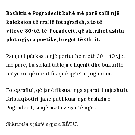
Bashkia e Pogradecit kohë më parë solli një
koleksion të rrallë fotografish, ato të
viteve
’
80-të, të ‘Poradecit’, që shtrihet ashtu
plot ngjyra poetike, bregut të Ohrit.
Pamjet i përkasin një periudhe rreth 30 – 40 vjet
më parë, ku spikat tabloja e liqenit dhe bukuritë
natyrore që identifikojnë qytetin juglindor.
Fotografitë, që janë fiksuar nga aparati i mjeshtrit
Kristaq Sotiri, janë publikuar nga bashkia e
Pogradecit, si një aset i veçantë nga…
Shkrimin e plotë e gjeni
KËTU
.