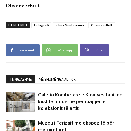
ObserverKult
ETIKETIMET
Fotografi
Julius Neubronner
ObserverKult
Facebook
WhatsApp
Viber
TË NGJASHME
MË SHUMË NGA AUTORI
Galeria Kombëtare e Kosovës tani me
kushte moderne për ruajtjen e
koleksionit të artit
Muzeu i Ferizajt me ekspozitë për
mërgimtarët