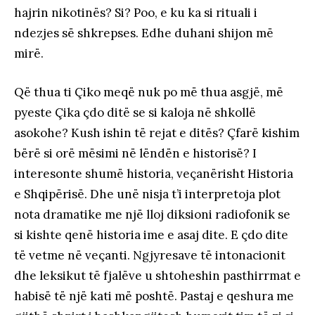
hajrin nikotinës? Si? Poo, e ku ka si rituali i
ndezjes së shkrepses. Edhe duhani shijon më
mirë.
Që thua ti Çiko meqë nuk po më thua asgjë, më
pyeste Çika çdo ditë se si kaloja në shkollë
asokohe? Kush ishin të rejat e ditës? Çfarë kishim
bërë si orë mësimi në lëndën e historisë? I
interesonte shumë historia, veçanërisht Historia
e Shqipërisë. Dhe unë nisja t’i interpretoja plot
nota dramatike me një lloj diksioni radiofonik se
si kishte qenë historia ime e asaj dite. E çdo dite
të vetme në veçanti. Ngjyresave të intonacionit
dhe leksikut të fjalëve u shtoheshin pasthirrmat e
habisë të një kati më poshtë. Pastaj e qeshura me