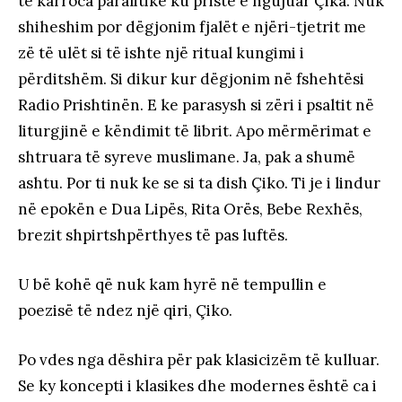
te karroca paralitike ku priste e ngujuar Çika. Nuk
shiheshim por dëgjonim fjalët e njëri-tjetrit me
zë të ulët si të ishte një ritual kungimi i
përditshëm. Si dikur kur dëgjonim në fshehtësi
Radio Prishtinën. E ke parasysh si zëri i psaltit në
liturgjinë e këndimit të librit. Apo mërmërimat e
shtruara të syreve muslimane. Ja, pak a shumë
ashtu. Por ti nuk ke se si ta dish Çiko. Ti je i lindur
në epokën e Dua Lipës, Rita Orës, Bebe Rexhës,
brezit shpirtshpërthyes të pas luftës.
U bë kohë që nuk kam hyrë në tempullin e
poezisë të ndez një qiri, Çiko.
Po vdes nga dëshira për pak klasicizëm të kulluar.
Se ky koncepti i klasikes dhe modernes është ca i