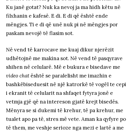
Ku janë gotat? Nuk ka nevoj ja ma hidh këtu në
filxhanin e kafesë. E di. E di që është ende
mëngjes. Ti e di që unë nuk pi në mëngjes por
paskam nevojë të flasim sot.
Në vend të karrocave me kuaj dikur njerëzit
udhëtojnë me makina sot. Në vend të pasqyrave
shihen në celularë. Më e bukura e bisedave me
video chat
është se paralelisht me imazhin e
bashkëbiseduesit në një katrorkë të vogël te cepi
i ekranit të celularit na shfaqet fytyra jonë e
vetmja gjë që na intereson gjatë krejt bisedës.
Mënyra se si dukemi të krehur, të pa krehur, me
tualet apo pa të, stres më vete. Aman ka qyfyre po
të them, me veshje serioze nga mezi e lartë a me