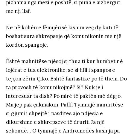
pizhama nga mezi e poshtë, si puna e aizbergut
me nji llaf.
Ne në kohën e fëmijërisë kishim veç dy kuti të
boshatisura shkrepseje që komunikonin me një
kordon spangoje.
Është mahnitëse njësoj si thua ti kur humbet në
lojërat e tua elektronike, se si filli i spangos e
tejçon zërin Çiko. Është fantastike po të them. Do
ta provosh të komunikojmë? Si? Nuk je i
interesuar ta dish? Po mirë të paktën më dëgjo.
Ma jep pak çakmakun. Pafff. Tymnajë nanuritëse
si gjumi i shpejtë i pasdites ajo ndjesia e
dikurshme e shkrepseve të drurit. Ja një
sekondë… O tymnajë e Andromedës kush ja pa