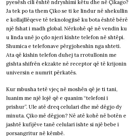
pyesësh cili është ndryshimi këtu dhe në Çikago?
Ja tek po ta them Çiko se ti ke lindur në shekullin
e kollajllëqeve të teknologjisë ku bota është bërë
një fshat i madh global. Nërkohë që në vendin ku
u linda unë jo çdo njeri kishte telefon në shtëpi.
Shumica e telefonave përgjoheshin nga shteti.
Ata që kishin telefon duhej ta rrotullonin me
gishta shifrën ekzakte në receptor që të krijonin
universin e numrit përkatës.
Kur mbusha tetë vjeç në moshën që je ti tani,
luanim me një lojë që e quanim “telefoni i
prishur”. Ule atë dreq celulari dhe më dëgjo dy
minuta. Çiko më dëgjon? Në atë kohë në botën e
jashtë kufijëve tanë celulari ishte si një bebe i
porsangritur në këmbë.