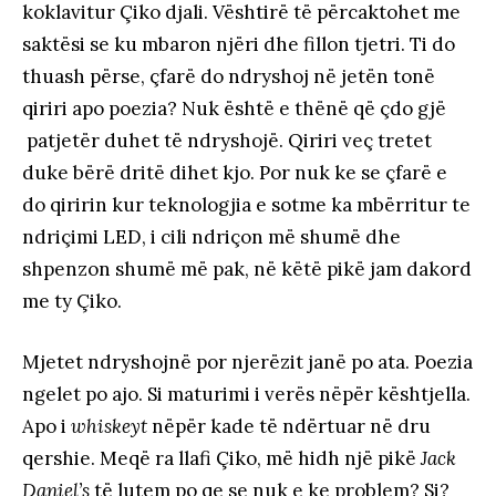
koklavitur Çiko djali. Vështirë të përcaktohet me
saktësi se ku mbaron njëri dhe fillon tjetri. Ti do
thuash përse, çfarë do ndryshoj në jetën tonë
qiriri apo poezia? Nuk është e thënë që çdo gjë
patjetër duhet të ndryshojë. Qiriri veç tretet
duke bërë dritë dihet kjo. Por nuk ke se çfarë e
do qiririn kur teknologjia e sotme ka mbërritur te
ndriçimi LED, i cili ndriçon më shumë dhe
shpenzon shumë më pak, në këtë pikë jam dakord
me ty Çiko.
Mjetet ndryshojnë por njerëzit janë po ata. Poezia
ngelet po ajo. Si maturimi i verës nëpër kështjella.
Apo i
whiskeyt
nëpër kade të ndërtuar në dru
qershie. Meqë ra llafi Çiko, më hidh një pikë
Jack
Daniel’s
të lutem po qe se nuk e ke problem? Si?