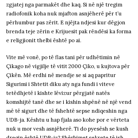
zgjatej nga parmakët dhe kaq. Si në një tregim
radiofonik koha nuk mjafton asnjëherë për t’u
përhumbur pas zërit. E njëjta ndjesi kur dëgjon
brenda teje zërin e Krijuesit pak rëndësi ka forma
e religjionit thelbi është po ai.
Vite më vonë, po të flas tani për udhëtimin në
Çikago në vigjilje të vitit 2000 Çiko, u kujtova për
Çikën. Më erdhi në mendje se si aq papritur
Sigurimi i Shtetit diku aty nga fundi i viteve
tetëdhjetë i kishte lëvizur përgjatë natës
komshijtë tanë dhe se i kishin shpënë në një vend
më të sigurt dhe të fshehtë sepse ndiqeshin nga
UDB-ja. Kështu u hap fjala aso kohe por e vërteta
nuk u mor vesh asnjëherë. Ti do pyesësh se kush
dreqin është UDB-ja? Shërbimet sekrete të ish