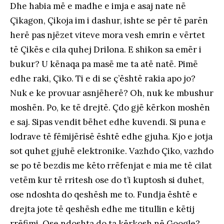
Dhe habia më e madhe e imja e asaj nate në
Çikagon, Çikoja im i dashur, ishte se për të parën
herë pas njëzet viteve mora vesh emrin e vërtet
të Çikës e cila quhej Drilona. E shikon sa emër i
bukur? U kënaqa pa masë me ta atë natë. Pimë
edhe raki, Çiko. Ti e di se ç’është rakia apo jo?
Nuk e ke provuar asnjëherë? Oh, nuk ke mbushur
moshën. Po, ke të drejtë. Çdo gjë kërkon moshën
e saj. Sipas vendit bëhet edhe kuvendi. Si puna e
lodrave të fëmijërisë është edhe gjuha. Kjo e jotja
sot quhet gjuhë elektronike. Vazhdo Çiko, vazhdo
se po të bezdis me këto rrëfenjat e mia me të cilat
vetëm kur të rritesh ose do t’i kuptosh si duhet,
ose ndoshta do qeshësh me to. Fundja është e
drejta jote të qeshësh edhe me titullin e këtij
rrëfimi. Ose ndoshta do ta kërkosh në Google?