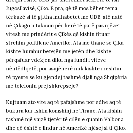
Jugosllavisë, Çiko. E pra, që të mos bëhet tema
tërkuzë si të gjitha muhabetet me UDB, atë natë
në Çikago u takuam për herë të parë pas njëzet
vitesh me prindërit e Çikës që kishin fituar
strehim politik në Amerikë. Ata më thanë se Çika
kishte humbur betejën me jetën dhe kishte
përqafuar vdekjen diku nga fundi i viteve
nëntëdhjetë, por asnjëherë nuk kishte rreshtur
të pyeste se ku gjendej tashmë djali nga Shqipëria
me telefonin prej shkrepseje?
Kujtuam ato vite aq të pafajshme por edhe aq të
bukura kur ishim komshinj në Tiranë. Ata kishin
tashmë një vajzë tjetër të cilën e quanin Valbona
dhe që është e lindur në Amerikë njësoj si ti Çiko.