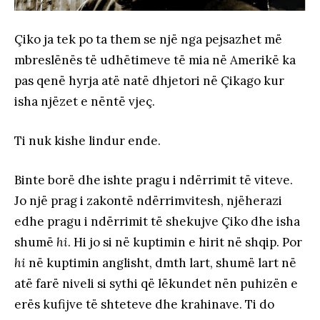
Çiko ja tek po ta them se një nga pejsazhet më
mbreslënës të udhëtimeve të mia në Amerikë ka
pas qenë hyrja atë natë dhjetori në Çikago kur
isha njëzet e nëntë vjeç.
Ti nuk kishe lindur ende.
Binte borë dhe ishte pragu i ndërrimit të viteve.
Jo një prag i zakontë ndërrimvitesh, njëherazi
edhe pragu i ndërrimit të shekujve Çiko dhe isha
shumë
hi
. Hi jo si në kuptimin e hirit në shqip. Por
hi
në kuptimin anglisht, dmth lart, shumë lart në
atë farë niveli si sythi që lëkundet nën puhizën e
erës kufijve të shteteve dhe krahinave. Ti do