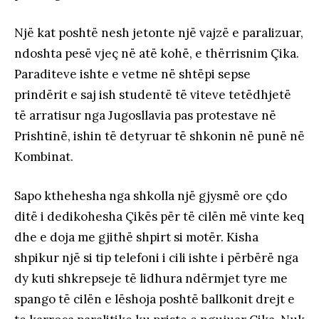
Një kat poshtë nesh jetonte një vajzë e paralizuar,
ndoshta pesë vjeç në atë kohë, e thërrisnim Çika.
Paraditeve ishte e vetme në shtëpi sepse
prindërit e saj ish studentë të viteve tetëdhjetë
të arratisur nga Jugosllavia pas protestave në
Prishtinë, ishin të detyruar të shkonin në punë në
Kombinat.
Sapo kthehesha nga shkolla një gjysmë ore çdo
ditë i dedikohesha Çikës për të cilën më vinte keq
dhe e doja me gjithë shpirt si motër. Kisha
shpikur një si tip telefoni i cili ishte i përbërë nga
dy kuti shkrepseje të lidhura ndërmjet tyre me
spango të cilën e lëshoja poshtë ballkonit drejt e