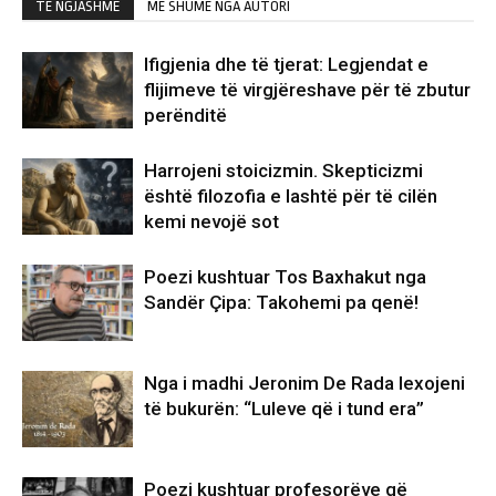
TË NGJASHME
MË SHUMË NGA AUTORI
Ifigjenia dhe të tjerat: Legjendat e
flijimeve të virgjëreshave për të zbutur
perënditë
Harrojeni stoicizmin. Skepticizmi
është filozofia e lashtë për të cilën
kemi nevojë sot
Poezi kushtuar Tos Baxhakut nga
Sandër Çipa: Takohemi pa qenë!
Nga i madhi Jeronim De Rada lexojeni
të bukurën: “Luleve që i tund era”
Poezi kushtuar profesorëve që