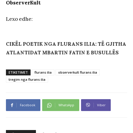
ObserverKult
Lexo edhe:
CIKËL POETIK NGA FLURANS ILIA: TË GJITHA
ATLANTIDAT MBARTIN FATIN E BUSULLËS
ETIKETIMET
flurans ilia
observerkult flurans ilia
tregim nga flurans ilia
Facebook
WhatsApp
Viber