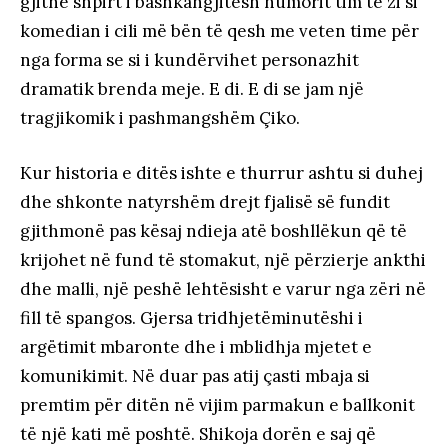
gjithë shpirt i bashkangjitesh humorit tim të zi si
komedian i cili më bën të qesh me veten time për
nga forma se si i kundërvihet personazhit
dramatik brenda meje. E di. E di se jam një
tragjikomik i pashmangshëm Çiko.
Kur historia e ditës ishte e thurrur ashtu si duhej
dhe shkonte natyrshëm drejt fjalisë së fundit
gjithmonë pas kësaj ndieja atë boshllëkun që të
krijohet në fund të stomakut, një përzierje ankthi
dhe malli, një peshë lehtësisht e varur nga zëri në
fill të spangos. Gjersa tridhjetëminutëshi i
argëtimit mbaronte dhe i mblidhja mjetet e
komunikimit. Në duar pas atij çasti mbaja si
premtim për ditën në vijim parmakun e ballkonit
të një kati më poshtë. Shikoja dorën e saj që