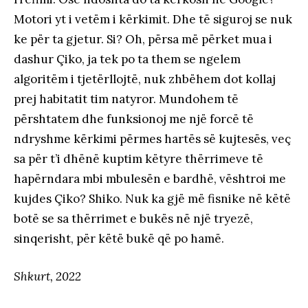
Motori yt i vetëm i kërkimit. Dhe të siguroj se nuk
ke për ta gjetur. Si? Oh, përsa më përket mua i
dashur Çiko, ja tek po ta them se ngelem
algoritëm i tjetërllojtë, nuk zhbëhem dot kollaj
prej habitatit tim natyror. Mundohem të
përshtatem dhe funksionoj me një forcë të
ndryshme kërkimi përmes hartës së kujtesës, veç
sa për t’i dhënë kuptim këtyre thërrimeve të
hapërndara mbi mbulesën e bardhë, vështroi me
kujdes Çiko? Shiko. Nuk ka gjë më fisnike në këtë
botë se sa thërrimet e bukës në një tryezë,
sinqerisht, për këtë bukë që po hamë.
Shkurt, 2022