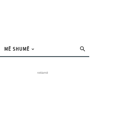
MË SHUMË
reklamë