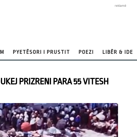
reklamë
AM
PYETËSORI I PRUSTIT
POEZI
LIBËR & IDE
UKEJ PRIZRENI PARA 55 VITESH