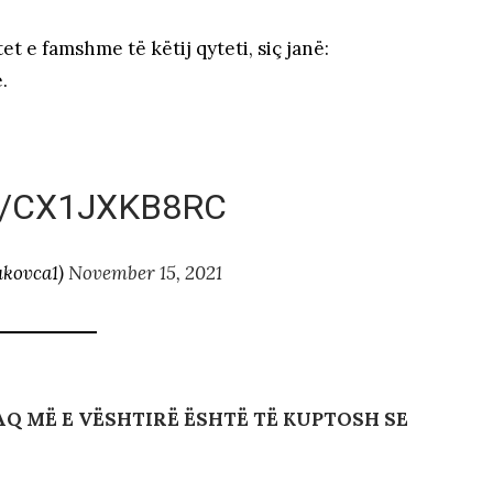
e famshme të këtij qyteti, siç janë:
.
M/CX1JXKB8RC
ukovca1)
November 15, 2021
AQ MË E VËSHTIRË ËSHTË TË KUPTOSH SE