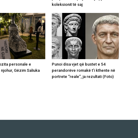
koleksionit të saj
zita personale e
Punoi disa vjet që bustet e 54
ë njohur, Gëzim Saliuka
perandorëve romakë t’i kthente në
portrete “reale”, ja rezultati (Foto)