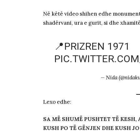
Në këtë video shihen edhe monumentet 
shadërvani, ura e gurit, si dhe xhamitë
📍PRIZREN 1971
PIC.TWITTER.CO
— Nida (@nidak
Lexo edhe
:
SA MË SHUMË PUSHTET TË KESH, 
KUSH PO TË GËNJEN DHE KUSH JO