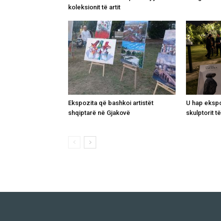
koleksionit të artit
Ekspozita që bashkoi artistët
U hap ekspo
shqiptarë në Gjakovë
skulptorit t