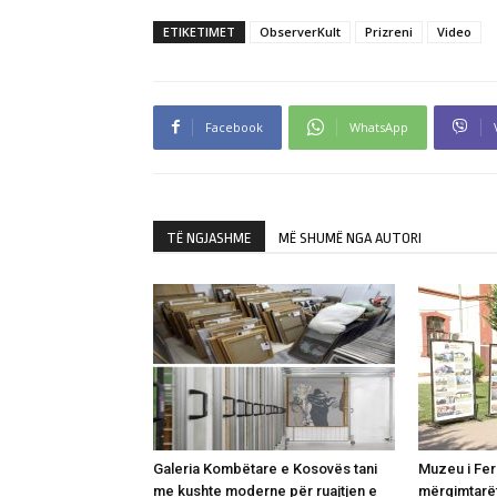
ETIKETIMET
ObserverKult
Prizreni
Video
Facebook
WhatsApp
TË NGJASHME
MË SHUMË NGA AUTORI
Galeria Kombëtare e Kosovës tani
Muzeu i Fer
me kushte moderne për ruajtjen e
mërgimtarë