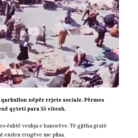
po qarkullon nëpër rrjete sociale. Përmes
në qyteti para 55 vitesh.
eo është veshja e banorëve. Të gjitha gratë
at enden rrugëve me plisa.