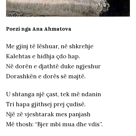
Poezi nga Ana Ahmatova
Me gjinj të lëshuar, në shkrehje
Kalehtas e hidhja çdo hap.
Në dorën e djathtë duke ngjeshur
Dorashkën e dorës së majtë.
U shtanga një çast, tek më ndanin
Tri hapa gjithsej prej çudisë.
Një zë vjeshtarak mes panjash
Më thosh: “Bjer mbi mua dhe vdis”.