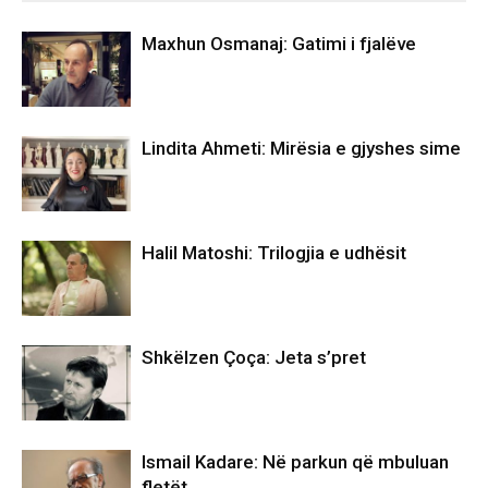
Maxhun Osmanaj: Gatimi i fjalëve
Lindita Ahmeti: Mirësia e gjyshes sime
Halil Matoshi: Trilogjia e udhësit
Shkëlzen Çoça: Jeta s’pret
Ismail Kadare: Në parkun që mbuluan
fletët