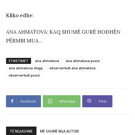
Kliko edhe
:
ANA AHMATOVA: KAQ SHUMË GURË HODHËN
PËRMBI MUA…
ETIKETIMET
ana ahmatova
ana ahmatova poezi
ana ahmatova shqip
observerkult ana ahmatova
observerkult poezi
Facebook
WhatsApp
Viber
TË NGJASHME
MË SHUMË NGA AUTORI