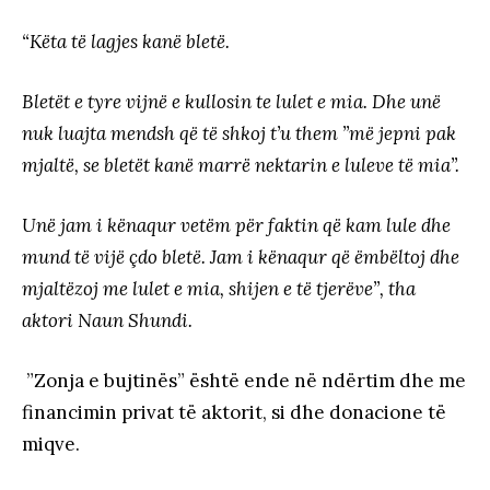
“Këta të lagjes kanë bletë.
Bletët e tyre vijnë e kullosin te lulet e mia. Dhe unë
nuk luajta mendsh që të shkoj t’u them ”më jepni pak
mjaltë, se bletët kanë marrë nektarin e luleve të mia”.
Unë jam i kënaqur vetëm për faktin që kam lule dhe
mund të vijë çdo bletë. Jam i kënaqur që ëmbëltoj dhe
mjaltëzoj me lulet e mia, shijen e të tjerëve”, tha
aktori Naun Shundi.
”Zonja e bujtinës” është ende në ndërtim dhe me
financimin privat të aktorit, si dhe donacione të
miqve.