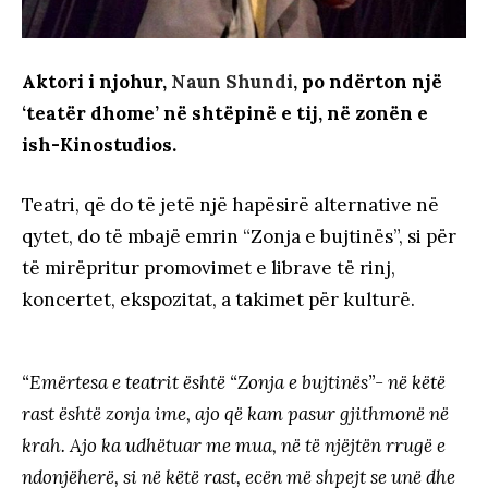
Aktori i njohur,
Naun Shundi
, po ndërton një
‘teatër dhome’ në shtëpinë e tij, në zonën e
ish-Kinostudios.
Teatri, që do të jetë një hapësirë alternative në
qytet, do të mbajë emrin “Zonja e bujtinës”, si për
të mirëpritur promovimet e librave të rinj,
koncertet, ekspozitat, a takimet për kulturë.
“Emërtesa e teatrit është “Zonja e bujtinës”- në këtë
rast është zonja ime, ajo që kam pasur gjithmonë në
krah. Ajo ka udhëtuar me mua, në të njëjtën rrugë e
ndonjëherë, si në këtë rast, ecën më shpejt se unë dhe