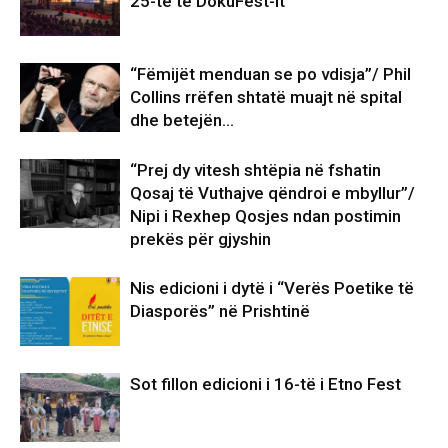
25-të të DokuFest-it
“Fëmijët menduan se po vdisja”/ Phil
Collins rrëfen shtatë muajt në spital
dhe betejën…
“Prej dy vitesh shtëpia në fshatin
Qosaj të Vuthajve qëndroi e mbyllur”/
Nipi i Rexhep Qosjes ndan postimin
prekës për gjyshin
Nis edicioni i dytë i “Verës Poetike të
Diasporës” në Prishtinë
Sot fillon edicioni i 16-të i Etno Fest