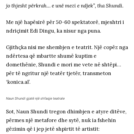
jo thjesht përkrah… e unë mezi e ndjek”, tha Shundi.
Me një hapësirë për 50-60 spektatorë, mjeshtri i
ndriçimit Edi Dingu, ka nisur nga puna.
Gjithçka nisi me shembjen e teatrit. Një copëz nga
ndërtesa që mbartte shumë kuptim e
domethënie, Shundi e mori me vete në shtëpi…
për të ngritur një teatër tjetër, transmeton
‘konica.al’.
Naun Shundi gjatë një shfaqje teatrale
Sot, Naun Shundi tregon dhimbjen e atyre ditëve,
përmes një metafore dhe sytë, nuk ia fshehin
gëzimin që i jep jetë shpirtit të artistit: