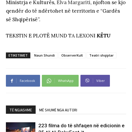
Ministrja e Kulturës,
Elva Margariti
, njofton se kjo
qendër do të ndërtohet në territorin e “Gardës
së Shqipërisë”.
TEKSTIN E PLOTË MUND TA LEXONI
KËTU
ETIKETIMET
Naun Shundi
ObserverKult
Teatri shqiptar
Facebook
WhatsApp
Viber
TË NGJASHME
MË SHUMË NGA AUTORI
223 filma do të shfaqen në edicionin e