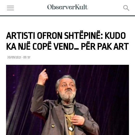
ARTISTI OFRON SHTËPINË: KUDO
KA NJË COPË VEND… PËR PAK ART
30/09/2021 • 09:57