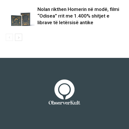
Nolan rikthen Homerin në modë, filmi
“Odisea” rrit me 1.400% shitjet e
librave të letërsisë antike