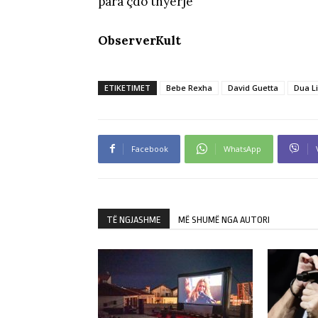
para çdo thyerje
ObserverKult
ETIKETIMET
Bebe Rexha
David Guetta
Dua L
Facebook
WhatsApp
TË NGJASHME
MË SHUMË NGA AUTORI