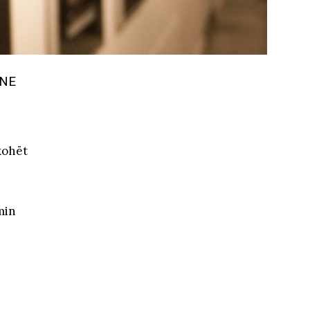
ËNE
kohët
min