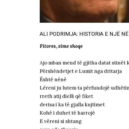
ALI PODRIMJA: HISTORIA E NJË N
Fitores, sime shoqe
Ajo mban mend të gjitha datat stinët 
Përshëndetjet e Lumit nga dritarja
Është nënë
Lëreni ju lutem ta përfundojë udhëti
rreth atij dielli që fiket
derisa i ka të gjalla kujtimet
Kohë i duhet të harrojë
E vëreni si shtang