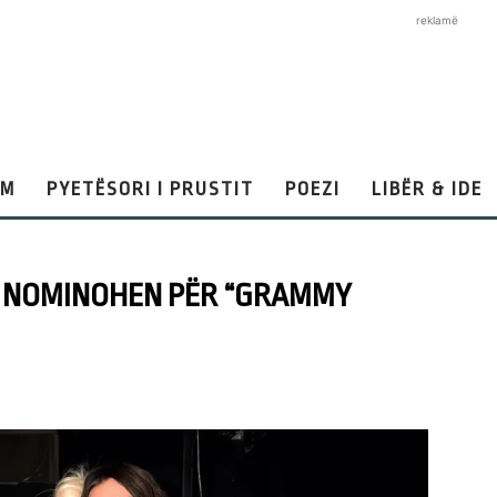
reklamë
AM
PYETËSORI I PRUSTIT
POEZI
LIBËR & IDE
A NOMINOHEN PËR “GRAMMY