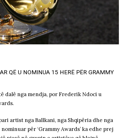
IPTAR QË U NOMINUA 15 HERË PËR GRAMMY
të dalë nga mendja, por Frederik Ndoci u
wards.
pari artist nga Ballkani, nga Shqipëria dhe nga
i nominuar për ‘Grammy Awards’ ka edhe prej
ë pjesë në grupin e artistëve që blejnë