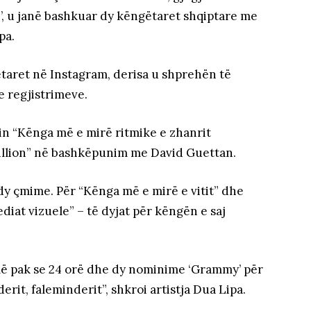
 u janë bashkuar dy këngëtaret shqiptare me
pa.
ëtaret në Instagram, derisa u shprehën të
 regjistrimeve.
n “Kënga më e mirë ritmike e zhanrit
 Million” në bashkëpunim me David Guettan.
y çmime. Për “Kënga më e mirë e vitit” dhe
at vizuele” – të dyjat për këngën e saj
 më pak se 24 orë dhe dy nominime ‘Grammy’ për
erit, faleminderit”, shkroi artistja Dua Lipa.