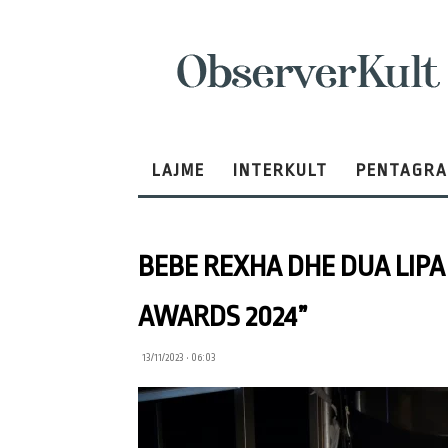
ObserverKult
LAJME
INTERKULT
PENTAGR
BEBE REXHA DHE DUA LIP
AWARDS 2024”
13/11/2023 • 06:03