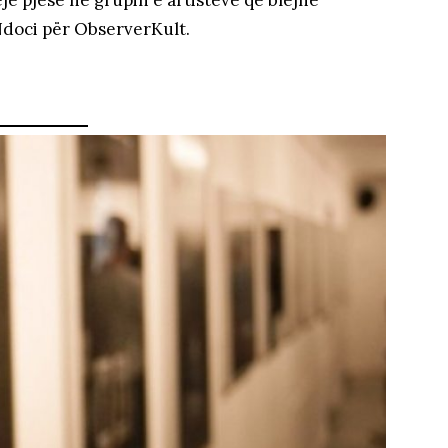
ë Ndoci për ObserverKult.