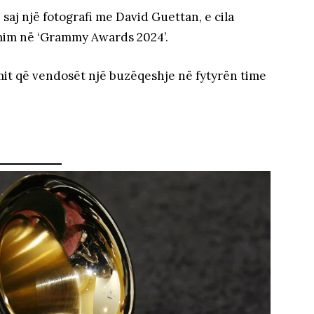
aj një fotografi me David Guettan, e cila
mim në ‘Grammy Awards 2024’.
mit që vendosët një buzëqeshje në fytyrën time