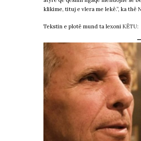
klikime, tituj e vlera me lekë.”, ka th
Tekstin e plotë mund ta lexoni
KËTU: