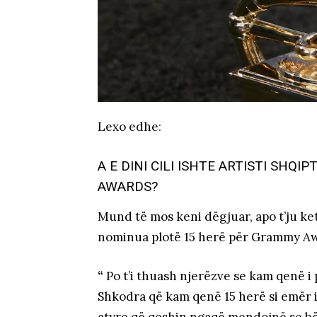
Lexo edhe
:
A E DINI CILI ISHTE ARTISTI SHQ
AWARDS?
Mund të mos keni dëgjuar, apo t’ju ke
nominua plotë 15 herë për Grammy A
“
Po t’i thuash njerëzve se kam qenë i 
Shkodra që kam qenë 15 herë si emër 
atyre që qeshin ngaqë mendojnë se bëj