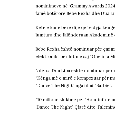
nominimeve në ‘Grammy Awards 2024’,
famë botërore Bebe Rexha dhe Dua Li
Këtë e kanë bërë dije që të dyja këng
lumtura dhe falënderuan Akademinë e
Bebe Rexha është nominuar për çmimi
elektronik” për hitin e saj “One in a
Ndërsa Dua Lipa është nominuar për d
“Kënga më e mirë e kompozuar për medi
“Dance The Night” nga filmi “Barbie”.
“10 milionë shikime për ‘Houdini’ në
‘Dance The Night’. Çfarë dite. Falemind