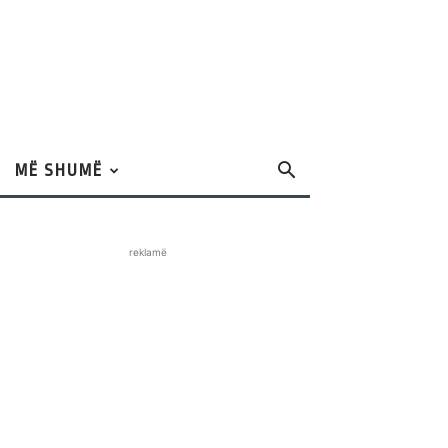
MË SHUMË
reklamë