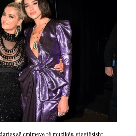
arjes së çmimeve të muzikës, gjegjësisht