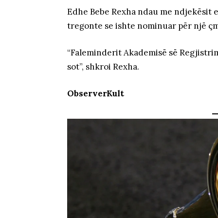
Edhe Bebe Rexha ndau me ndjekësit e s
tregonte se ishte nominuar për një ç
“Faleminderit Akademisë së Regjistri
sot”, shkroi Rexha.
ObserverKult