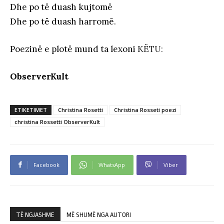
Dhe po të duash kujtomë
Dhe po të duash harromë.
Poezinë e plotë mund ta lexoni
KËTU:
ObserverKult
ETIKETIMET
Christina Rosetti
Christina Rosseti poezi
christina Rossetti ObserverKult
Facebook
WhatsApp
Viber
TË NGJASHME
MË SHUMË NGA AUTORI