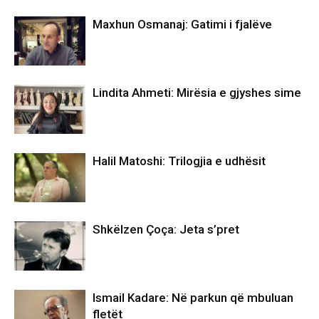
Maxhun Osmanaj: Gatimi i fjalëve
Lindita Ahmeti: Mirësia e gjyshes sime
Halil Matoshi: Trilogjia e udhësit
Shkëlzen Çoça: Jeta s’pret
Ismail Kadare: Në parkun që mbuluan
fletët