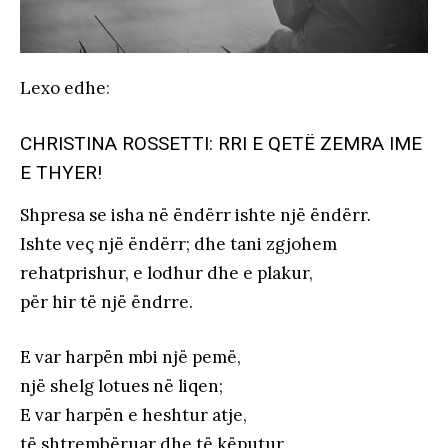
Lexo edhe
:
CHRISTINA ROSSETTI: RRI E QETË ZEMRA IME
E THYER!
Shpresa se isha në ëndërr ishte një ëndërr.
Ishte veç një ëndërr; dhe tani zgjohem
rehatprishur, e lodhur dhe e plakur,
për hir të një ëndrre.
E var harpën mbi një pemë,
një shelg lotues në liqen;
E var harpën e heshtur atje,
të shtrembëruar dhe të këputur