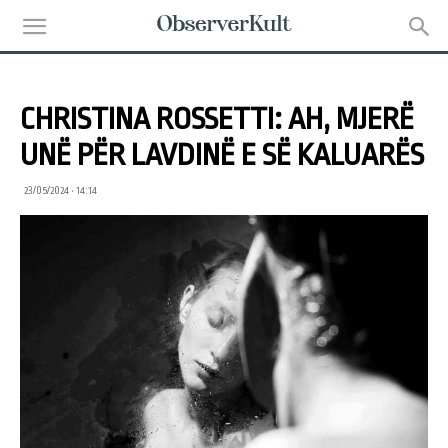
CHRISTINA ROSSETTI: AH, MJERË
UNË PËR LAVDINË E SË KALUARËS
23/05/2024 • 14:14