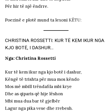
Për hir të një ëndrre.
Poezinë e plotë mund ta lexoni
KËTU:
CHRISTINA ROSSETTI: KUR TË KEM IKUR NGA
KJO BOTË, I DASHUR…
Nga: Christina Rossetti
Kur të kem ikur nga kjo botë i dashur,
Këngë të trishta për mua mos këndo
Mos më mbill trëndafila mbi krye
Dhe as qiparis që hije lëshon
Mbi mua dua bar të gjelbër
Lagur nga pika vese dhe rrebesh.