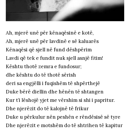
Ah, mjerë unë për kënaqësinë e kotë,
Ah, mjerë unë për lavdinë e së kaluarës
Kënaqësi që sjell në fund dëshpërim
Lavdi që tek e fundit nuk sjell asnjë fitim!
Kështu thotë zemra e fundosur;
dhe kështu do të thotë sërish
deri sa engjëlli i fuqishëm të shpërthejë
Duke bërë diellin dhe hënën të shtangen
Kur t’i lëshojë yjet me vërshim si shi i papritur.
Dhe njerëzit do të kalojnë të frikur
Duke u përkulur nën peshën e rëndësisë së tyre
Dhe njerëzit e motshëm do të shtrihen të kapitur