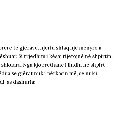
rerë të gjërave, njeriu shfaq një mënyrë a
lëshuar. Si rrjedhim i kësaj rijetojnë në shpirtin
 shkuara. Nga kjo rrethanë i lindin në shpirt
dija se gjërat nuk i përkasin më, se nuk i
di, as dashuria: