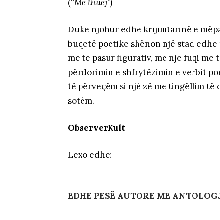
(
“Më thuej”
)
Duke njohur edhe krijimtarinë e mëp
buqetë poetike shënon një stad edhe m
më të pasur figurativ, me një fuqi më
përdorimin e shfrytëzimin e verbit poe
të përveçëm si një zë me tingëllim të 
sotëm.
ObserverKult
Lexo edhe
:
EDHE PESË AUTORE ME ANTOLOGJ