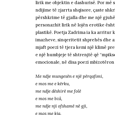
lirik me objektin e dashurisë. Por më 
ndijime të zjarrta shqisore, çaste shk
përshkrime të gjalla dhe me një gjuhë
personazhit lirik në lojën erotike ësh
plastikë. Poetja Zadrima ia ka arritur 
imazheve, sinqeritetit shprehës dhe a
mjaft poezi të tjera kemi një klimë pr
e një humbjeje të shtrenjtë që “mpik
emocionale, në disa poezi mbizotëron 
Me ndje mungesën e një përqafimi,
e mos me e kërku,
me ndje dëshirë me folë
e mos me bzâ,
me ndje nji ofshamë në gji,
e mos me kja,