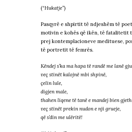
(
“Hukatje”
)
Pasqyrë e shpirtit të ndjeshëm të poe
motivin e kohës që ikën, të fatalitetit 
prej kontemplacioneve medituese, por
të portretit të femrës.
Këndej s’ka ma hapa të randë me lanë gj
veç stinët kalojnë mbi shpinë,
çelin lule,
digjen male,
thahen liqene të tanë e mandej bien gjeth
veç stinët prekin nudon e nji grueje,
që s’din me ulëritë!