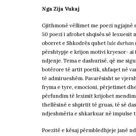
Nga Zija Vukaj
Gjithmonë vëllimet me poezi ngjajnë s
50 poezi i afrohet shqisës së lexuesit 
oborret e Shkodrës quhet
lule durhan
përshtypje e krijon motivi kryesor- ai 
ndjenje. Tema e dashurisë, që me sigur
botërore të artit poetik, shfaqet në var
të admirueshëm. Pavarësisht se vjershat
fryma e tyre, emocioni, përjetimet dhe
përfundim të leximit krijohet mendimi
thellësinë e shpirtit të gruas, të së d
ndjeshmëria e shkarkuar në impulse të
Poezitë e kësaj përmbledhjeje janë nd