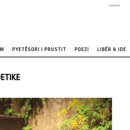
reklamë
AM
PYETËSORI I PRUSTIT
POEZI
LIBËR & IDE
OETIKE