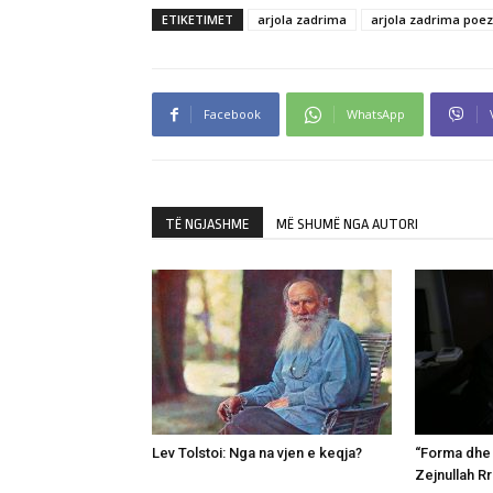
ETIKETIMET
arjola zadrima
arjola zadrima poez
Facebook
WhatsApp
TË NGJASHME
MË SHUMË NGA AUTORI
Lev Tolstoi: Nga na vjen e keqja?
“Forma dhe v
Zejnullah R