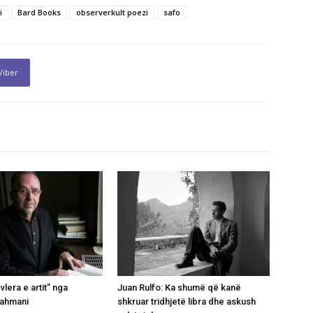
i
Bard Books
observerkult poezi
safo
Viber
lera e artit” nga
Juan Rulfo: Ka shumë që kanë
rahmani
shkruar tridhjetë libra dhe askush