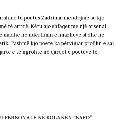
arshme të poetes Zadrima, mendojmë se kjo
ë të arrirë. Këtu ajo shfaqet me një arsenal
 të madhe në ndërtimin e imazheve si dhe në
tik. Tashmë kjo poete ka përvijuar profilin e saj
qartë e të ngrohtë në qarqet e poetëve të
I PERSONALE NË KOLANËN “SAFO”