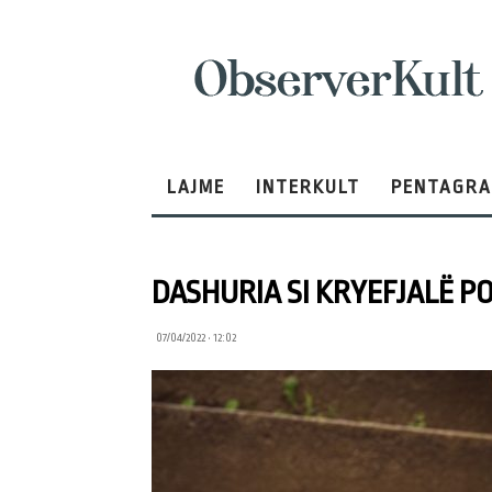
ObserverKult
LAJME
INTERKULT
PENTAGR
DASHURIA SI KRYEFJALË P
07/04/2022 • 12:02