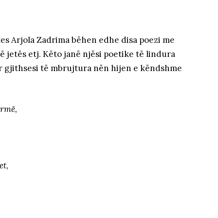
tes Arjola Zadrima bëhen edhe disa poezi me
të jetës etj. Këto janë njësi poetike të lindura
 gjithsesi të mbrujtura nën hijen e këndshme
urmë,
et,