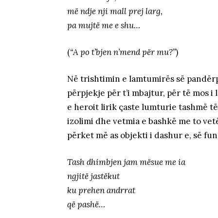
më ndje nji mall prej larg,
pa mujtë me e shu…
(
“A po t’bjen n’mend për mu?”
)
Në trishtimin e lamtumirës së pandërp
përpjekje për t’i mbajtur, për të mos i 
e heroit lirik çaste lumturie tashmë të
izolimi dhe vetmia e bashkë me to vetë
përket më as objekti i dashur e, së fun
Tash dhimbjen jam mësue me ia
ngjitë jastëkut
ku prehen andrrat
që pashë…