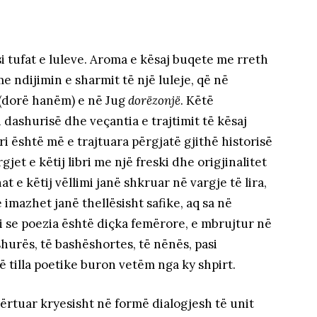
i tufat e luleve. Aroma e kësaj buqete me rreth
me ndijimin e sharmit të një luleje, që në
(dorë hanëm) e në Jug
dorëzonjë
. Këtë
i dashurisë dhe veçantia e trajtimit të kësaj
i është më e trajtuara përgjatë gjithë historisë
gjet e këtij libri me një freski dhe origjinalitet
 e këtij vëllimi janë shkruar në vargje të lira,
 imazhet janë thellësisht safike, aq sa në
 se poezia është diçka femërore, e mbrujtur në
ashurës, të bashëshortes, të nënës, pasi
 tilla poetike buron vetëm nga ky shpirt.
ërtuar kryesisht në formë dialogjesh të unit