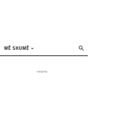
MË SHUMË
reklamë