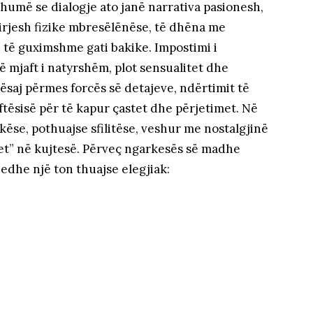
shumë se dialogje ato janë narrativa pasionesh,
rirjesh fizike mbresëlënëse, të dhëna me
 të guximshme gati bakike. Impostimi i
të mjaft i natyrshëm, plot sensualitet dhe
kësaj përmes forcës së detajeve, ndërtimit të
ftësisë për të kapur çastet dhe përjetimet. Në
ekëse, pothuajse sfilitëse, veshur me nostalgjinë
set” në kujtesë. Përveç ngarkesës së madhe
edhe një ton thuajse elegjiak: