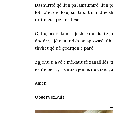
Dashuritë që ikin pa lamtumirë, ikin p
lot, lotët që do ujisin trishtimin dhe s
dritimesh përtëritëse.
Gjithçka që ikën, thjeshtë nuk ishte jo
ëndërr, një e mundshme sprovash dhe
thyhet që në goditjen e parë.
Zgjohu ti Evë e mëkatit të zanafillës,
është për ty, as nuk vjen as nuk ikën, 
Amen!
ObserverKult