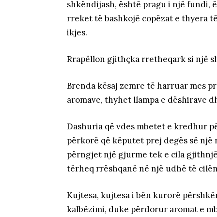
shkëndijash, është pragu i një fundi,
rreket të bashkojë copëzat e thyera t
ikjes.
Rrapëllon gjithçka rretheqark si një s
Brenda kësaj zemre të harruar mes pr
aromave, thyhet llampa e dëshirave dhe
Dashuria që vdes mbetet e kredhur për
përkorë që këputet prej degës së një r
përngjet një gjurme tek e cila gjithnj
tërheq rrëshqanë në një udhë të cilë
Kujtesa, kujtesa i bën kurorë përshkë
kalbëzimi, duke përdorur aromat e mb