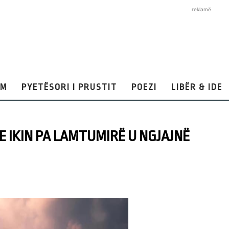
reklamë
AM
PYETËSORI I PRUSTIT
POEZI
LIBËR & IDE
 IKIN PA LAMTUMIRË U NGJAJNË