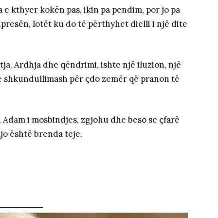
a e kthyer kokën pas, ikin pa pendim, por jo pa
hpresën, lotët ku do të përthyhet dielli i një dite
tja. Ardhja dhe qëndrimi, ishte një iluzion, një
 shkundullimash për çdo zemër që pranon të
 ti Adam i mosbindjes, zgjohu dhe beso se çfarë
ajo është brenda teje.