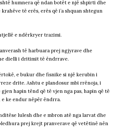
 është humnera që ndan botët e një shpirti dhe
ë krahëve të erës, erës që i’a shquan shtegun
htjellë e ndërkryer trazimi.
anverash të harbuara prej ngjyrave dhe
 dielli i dritimit të ëndrrave.
tokë, e bukur dhe fisnike si një kerubin i
reze drite. Ashtu e plandosur mbi rrënoja, i
ë gjen hapin tënd që të vjen nga pas, hapin që të
n e ke endur nëpër ëndrra.
nditëse lulesh dhe e mbron atë nga larvat dhe
ledhura prej krejt pranverave që vetëtinë nën