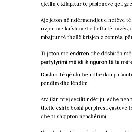
qiellin e kllapitur të pasioneve që i gr
Ajo jeton në ndërmendjet e netëve të 
rivjen me kafshimet e befta të buzës, 
mbajtur të thellë krisjen e zemrës, pë
Ti jeton me ëndrrën dhe dëshirën më të
përfytyrimi më idilik nguron të ta rrëfe
Dashuritë që shuhen dhe ikin pa lamtu
pendim dhe lëndim.
Ata ikin prej secilit ndër ju, edhe nga 
thellë është boshi përpirës i çasteve t
dhe t’i shqipton ngashërimi.