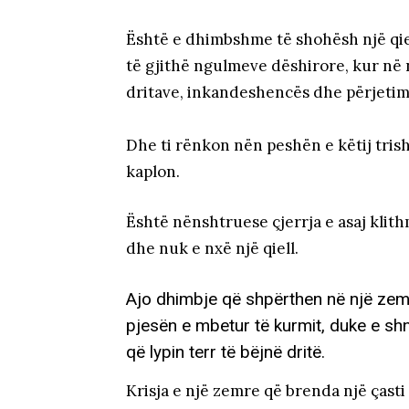
Është e dhimbshme të shohësh një qie
të gjithë ngulmeve dëshirore, kur në 
dritave, inkandeshencës dhe përjetimi
Dhe ti rënkon nën peshën e këtij trish
kaplon.
Është nënshtruese çjerrja e asaj klit
dhe nuk e nxë një qiell.
Ajo dhimbje që shpërthen në një zem
pjesën e mbetur të kurmit, duke e shn
që lypin terr të bëjnë dritë.
Krisja e një zemre që brenda një ças