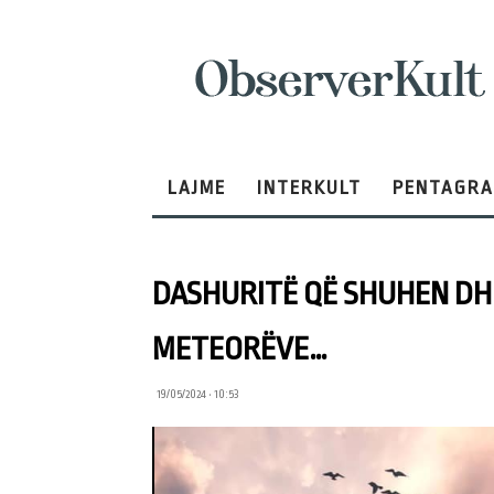
ObserverKult
LAJME
INTERKULT
PENTAGR
DASHURITË QË SHUHEN DHE
METEORËVE…
19/05/2024 • 10:53