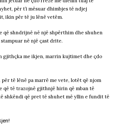
hin jetuar në çdo rreze me diellin tuaj të
thyhet, për t’i mësuar dhimbjes të ndjej
, ikin për të ju lënë vetëm.
ve që shndrijnë në një shpërthim dhe shuhen
 stampuar në një çast drite.
n gjithçka me ikjen, marrin kujtimet dhe çdo
n për të lënë pa marrë me vete, lotët që njom
 që të trazojnë gjithnjë hirin që mban të
ë shkëndi që pret të shuhet më yllin e fundit të
kjen!