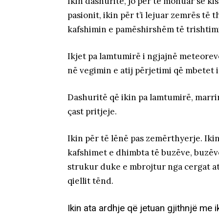
Ikin dashuritë, jo për të mohuar se kis
pasionit, ikin për t’i lejuar zemrës të 
kafshimin e pamëshirshëm të trishtimit
Ikjet pa lamtumirë i ngjajnë meteore
në vegimin e atij përjetimi që mbetet i
Dashuritë që ikin pa lamtumirë, marri
çast pritjeje.
Ikin për të lënë pas zemërthyerje. Iki
kafshimet e dhimbta të buzëve, buzëve
strukur duke e mbrojtur nga cergat at
qiellit tënd.
Ikin ata ardhje që jetuan gjithnjë me i