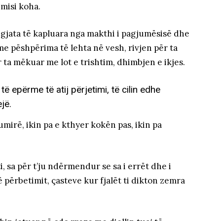
emisi koha.
gjata të kapluara nga makthi i pagjumësisë dhe
me pëshpërima të lehta në vesh, rivjen për ta
r ta mëkuar me lot e trishtim, dhimbjen e ikjes.
 epërme të atij përjetimi, të cilin edhe
jë.
mirë, ikin pa e kthyer kokën pas, ikin pa
ti, sa për t’ju ndërmendur se sa i errët dhe i
ë përbetimit, çasteve kur fjalët ti dikton zemra