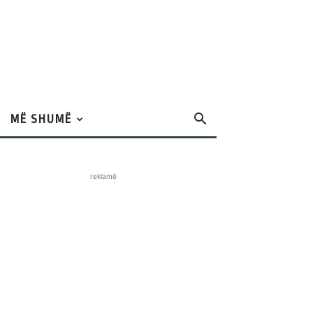
MË SHUMË
reklamë