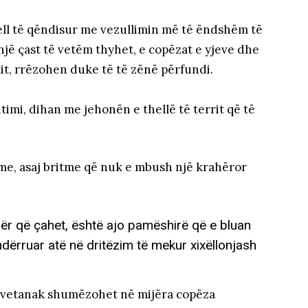
ll të qëndisur me vezullimin më të ëndshëm të
një çast të vetëm thyhet, e copëzat e yjeve dhe
t, rrëzohen duke të të zënë përfundi.
timi, dihan me jehonën e thellë të territ që të
hme, asaj britme që nuk e mbush një krahëror
ër që çahet, është ajo pamëshirë që e bluan
dërruar atë në dritëzim të mekur xixëllonjash
ti vetanak shumëzohet në mijëra copëza