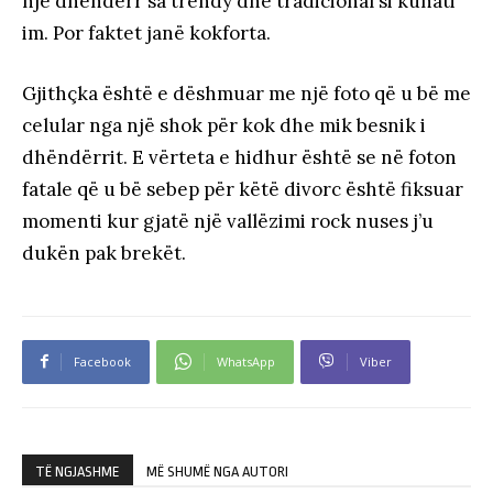
një dhëndërr sa trendy dhe tradicional si kunati
im. Por faktet janë kokforta.
Gjithçka është e dëshmuar me një foto që u bë me
celular nga një shok për kok dhe mik besnik i
dhëndërrit. E vërteta e hidhur është se në foton
fatale që u bë sebep për këtë divorc është fiksuar
momenti kur gjatë një vallëzimi rock nuses j’u
dukën pak brekët.
Facebook
WhatsApp
Viber
TË NGJASHME
MË SHUMË NGA AUTORI