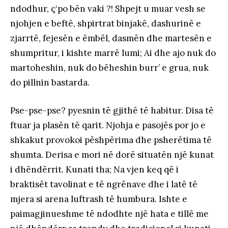
ndodhur, ç‘po bën vaki ?! Shpejt u muar vesh se
njohjen e beftë, shpirtrat binjakë, dashurinë e
zjarrtë, fejesën e ëmbël, dasmën dhe martesën e
shumpritur, i kishte marrë lumi; Ai dhe ajo nuk do
martoheshin, nuk do bëheshin burr’ e grua, nuk
do pillnin bastarda.
Pse-pse-pse? pyesnin të gjithë të habitur. Disa të
ftuar ja plasën të qarit. Njohja e pasojës por jo e
shkakut provokoi pëshpërima dhe psherëtima të
shumta. Derisa e mori në dorë situatën një kunat
i dhëndërrit. Kunati tha; Na vjen keq që i
braktisët tavolinat e të ngrënave dhe i latë të
mjera si arena luftrash të humbura. Ishte e
paimagjinueshme të ndodhte një hata e tillë me