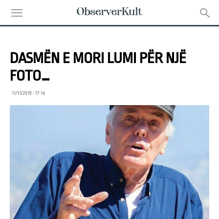
DASMËN E MORI LUMI PËR NJË
FOTO…
11/11/2019 • 17:16