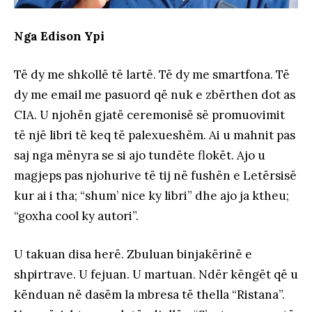
Nga Edison Ypi
Të dy me shkollë të lartë. Të dy me smartfona. Të
dy me email me pasuord që nuk e zbërthen dot as
CIA. U njohën gjatë ceremonisë së promuovimit
të një libri të keq të palexueshëm. Ai u mahnit pas
saj nga mënyra se si ajo tundëte flokët. Ajo u
magjeps pas njohurive të tij në fushën e Letërsisë
kur ai i tha; “shum’ nice ky libri” dhe ajo ja ktheu;
“goxha cool ky autori”.
U takuan disa herë. Zbuluan binjakërinë e
shpirtrave. U fejuan. U martuan. Ndër këngët që u
kënduan në dasëm la mbresa të thella “Ristana”.