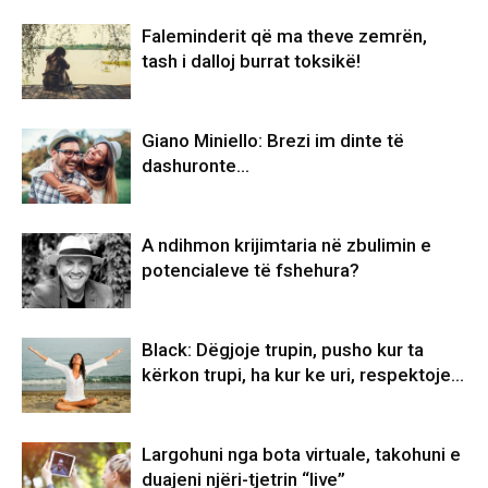
Faleminderit që ma theve zemrën,
tash i dalloj burrat toksikë!
Giano Miniello: Brezi im dinte të
dashuronte…
A ndihmon krijimtaria në zbulimin e
potencialeve të fshehura?
Black: Dëgjoje trupin, pusho kur ta
kërkon trupi, ha kur ke uri, respektoje…
Largohuni nga bota virtuale, takohuni e
duajeni njëri-tjetrin “live”