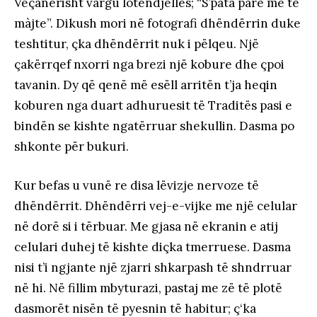
Veçanërisht vargu lotëndjellës; “S’pata pare me të
màjte”. Dikush mori në fotografi dhëndërrin duke
teshtitur, çka dhëndërrit nuk i pëlqeu. Një
çakërrqef nxorri nga brezi një kobure dhe çpoi
tavanin. Dy që qenë më esëll arritën t’ja heqin
koburen nga duart adhuruesit të Traditës pasi e
bindën se kishte ngatërruar shekullin. Dasma po
shkonte për bukuri.
Kur befas u vunë re disa lëvizje nervoze të
dhëndërrit. Dhëndërri vej-e-vijke me një celular
në dorë si i tërbuar. Me gjasa në ekranin e atij
celulari duhej të kishte diçka tmerruese. Dasma
nisi t’i ngjante një zjarri shkarpash të shndrruar
në hi. Në fillim mbyturazi, pastaj me zë të plotë
dasmorët nisën të pyesnin të habitur; ç‘ka